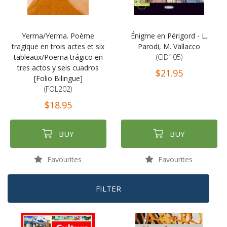
Yerma/Yerma. Poème
Énigme en Périgord - L.
tragique en trois actes et six
Parodi, M. Vallacco
tableaux/Poema trágico en
(CID105)
tres actos y seis cuadros
$21.95
[Folio Bilingue]
(FOL202)
$18.95
BUY
BUY
Favourites
Favourites
FILTER