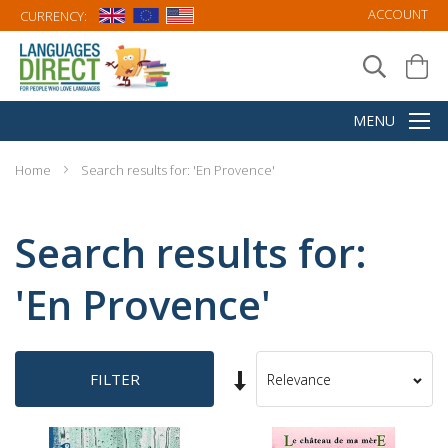
ACCOUNT
CURRENCY:
Home
Search results for: 'En Provence'
Search results for:
'En Provence'
Set
FILTER
Sort
Ascending
By
Direction