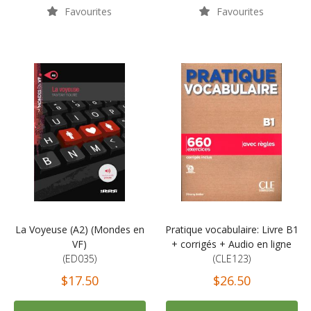
Favourites
Favourites
La Voyeuse (A2) (Mondes en
Pratique vocabulaire: Livre B1
VF)
+ corrigés + Audio en ligne
(ED035)
(CLE123)
$17.50
$26.50