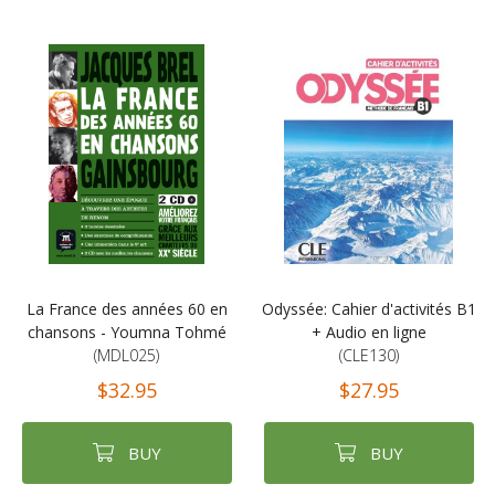
La France des années 60 en
Odyssée: Cahier d'activités B1
chansons - Youmna Tohmé
+ Audio en ligne
(MDL025)
(CLE130)
$32.95
$27.95
BUY
BUY