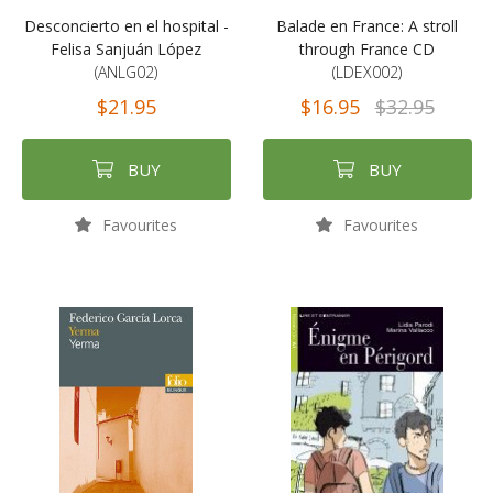
Desconcierto en el hospital -
Balade en France: A stroll
Felisa Sanjuán López
through France CD
(ANLG02)
(LDEX002)
$21.95
$16.95
$32.95
BUY
BUY
Favourites
Favourites