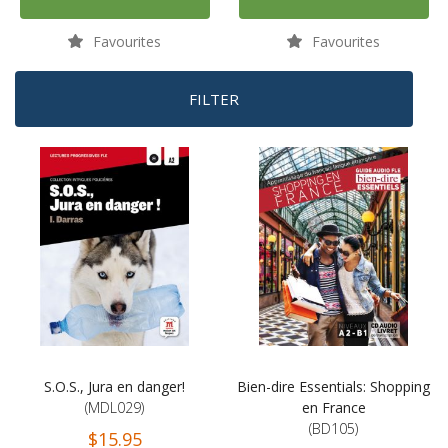
Favourites
Favourites
FILTER
S.O.S., Jura en danger!
Bien-dire Essentials: Shopping
(MDL029)
en France
(BD105)
$15.95