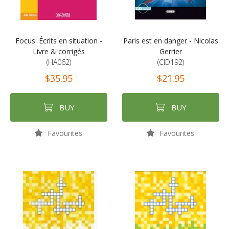
Focus: Écrits en situation -
Paris est en danger - Nicolas
Livre & corrigés
Gerrier
(HA062)
(CID192)
$35.95
$21.95
BUY
BUY
Favourites
Favourites