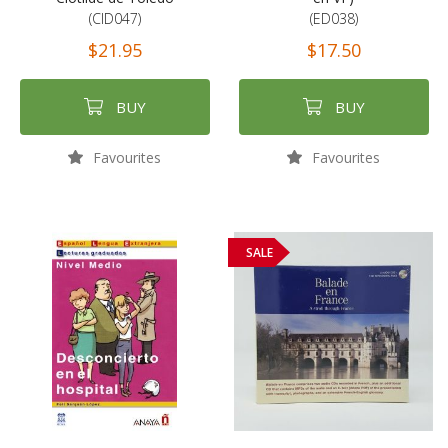
(CID047)
(ED038)
$21.95
$17.50
BUY
BUY
Favourites
Favourites
SALE