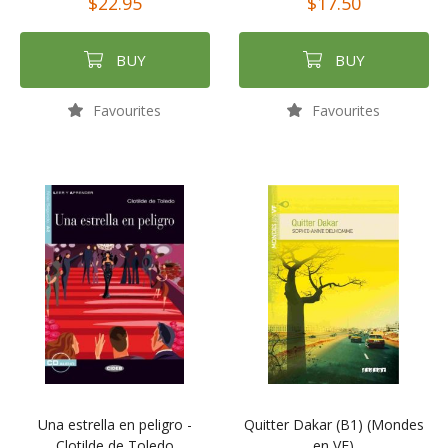
$22.95
$17.50
BUY
BUY
Favourites
Favourites
Una estrella en peligro -
Quitter Dakar (B1) (Mondes
Clotilde de Toledo
en VF)