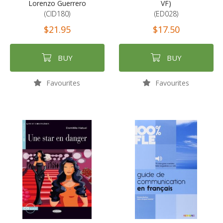
Lorenzo Guerrero
VF)
(CID180)
(ED028)
$21.95
$17.50
BUY
BUY
Favourites
Favourites