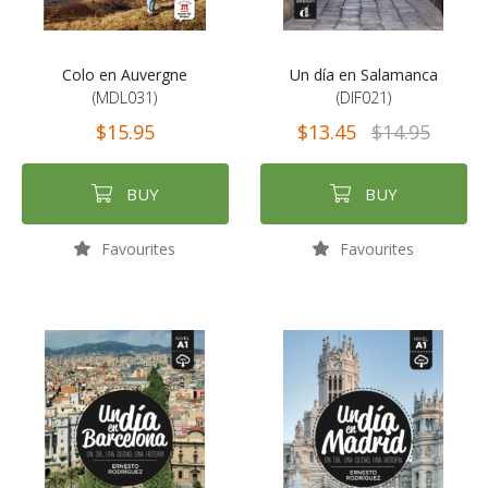
Colo en Auvergne
Un día en Salamanca
(MDL031)
(DIF021)
$15.95
$13.45
$14.95
BUY
BUY
Favourites
Favourites