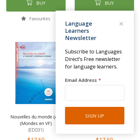
BUY
BUY
Favourites
Favourites
Language
Learners
Newsletter
Subscribe to Languages
Direct’s Free newsletter
for language learners.
Email Address
SIGN UP
Nouvelles du monde (A2)
Jus de chaussettes (A2)
(Mondes en VF)
(Mondes en VF)
(ED031)
(ED033)
$17.50
$17.50