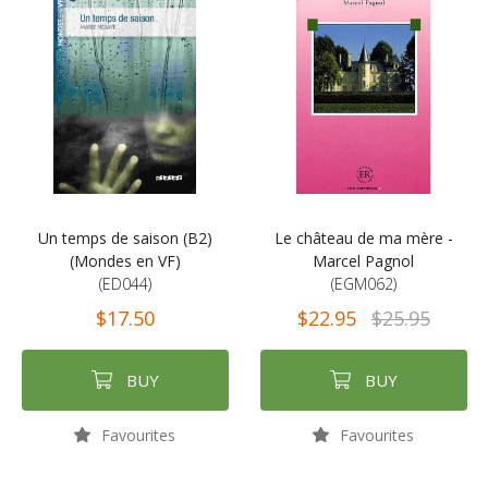
Un temps de saison (B2)
Le château de ma mère -
(Mondes en VF)
Marcel Pagnol
(ED044)
(EGM062)
$17.50
$22.95
$25.95
BUY
BUY
Favourites
Favourites