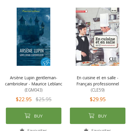
Arsène Lupin gentleman-
En cuisine et en salle -
cambrioleur - Maurice Leblanc
Français professionnel
(EGM043)
(CLE59)
$22.95
$25.95
$29.95
BUY
BUY
Favourites
Favourites