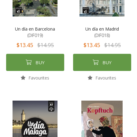
Un día en Barcelona
Un día en Madrid
(DIF019)
(DIF018)
$13.45
$14.95
$13.45
$14.95
BUY
BUY
Favourites
Favourites