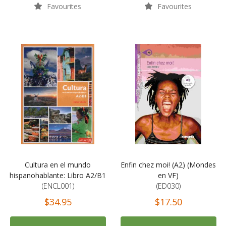
Favourites
Favourites
Cultura en el mundo
Enfin chez moi! (A2) (Mondes
hispanohablante: Libro A2/B1
en VF)
(ENCL001)
(ED030)
$34.95
$17.50