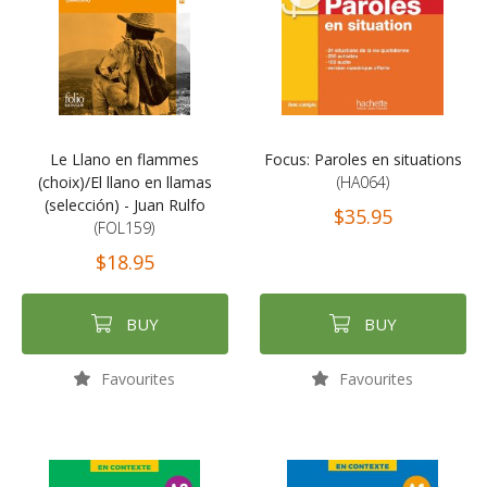
Le Llano en flammes
Focus: Paroles en situations
(choix)/El llano en llamas
(HA064)
(selección) - Juan Rulfo
$35.95
(FOL159)
$18.95
BUY
BUY
Favourites
Favourites