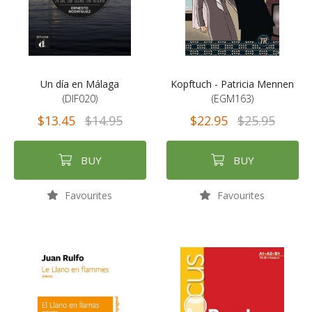
Un día en Málaga
Kopftuch - Patricia Mennen
(DIF020)
(EGM163)
$13.45
$14.95
$22.95
$25.95
BUY
BUY
Favourites
Favourites