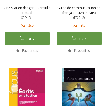
Une Star en danger - Domitille
Guide de communication en
Hatuel
français - Livre + MP3
(CID134)
(ED012)
$21.95
$21.95
BUY
BUY
Favourites
Favourites