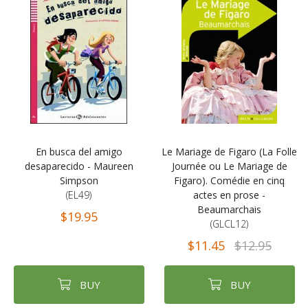
En busca del amigo
Le Mariage de Figaro (La Folle
desaparecido - Maureen
Journée ou Le Mariage de
Simpson
Figaro). Comédie en cinq
(EL49)
actes en prose -
Beaumarchais
$19.95
(GLCL12)
$11.45
$12.95
BUY
BUY