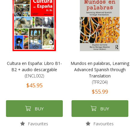
Cultura en España: Libro B1-
Mundos en palabras, Learning
B2 + audio descargable
Advanced Spanish through
(ENCL002)
Translation
(TFR204)
$45.95
$55.99
BUY
BUY
Favourites
Favourites