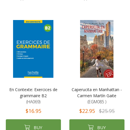
En Contexte: Exercices de
Caperucita en Manhattan -
grammaire B2
Carmen Martín Gaite
(HA069)
(EGM085 )
$16.95
$22.95
$25.95
BUY
BUY