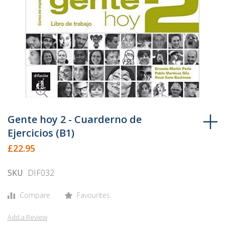
Skip
to
Gente hoy 2 - Cuarderno de
the
Ejercicios (B1)
beginning
£22.95
of
the
SKU
DIF032
images
gallery
Compare
Favourites
Add a Review