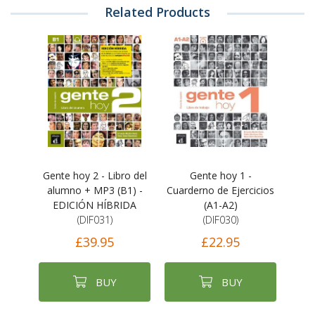
Related Products
Gente hoy 2 - Libro del
Gente hoy 1 -
alumno + MP3 (B1) -
Cuarderno de Ejercicios
EDICIÓN HÍBRIDA
(A1-A2)
(DIF031)
(DIF030)
£39.95
£22.95
BUY
BUY