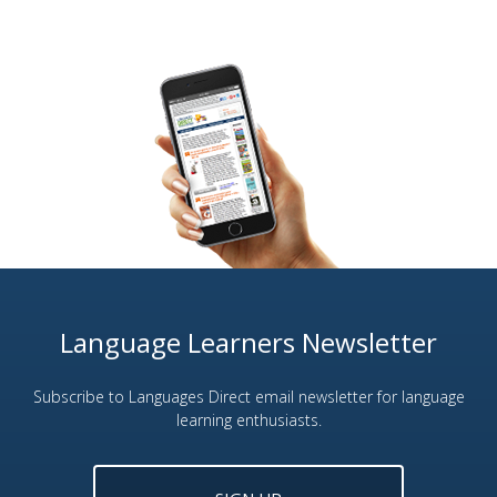
Language Learners Newsletter
Subscribe to Languages Direct email newsletter for language
learning enthusiasts.