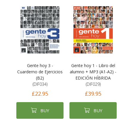
Gente hoy 3 -
Gente hoy 1 - Libro del
Cuarderno de Ejercicios
alumno + MP3 (A1-A2) -
(B2)
EDICIÓN HÍBRIDA
(DIF034)
(DIF029)
£22.95
£39.95
BUY
BUY