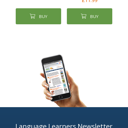
£11.99
BUY
BUY
Language Learners Newsletter