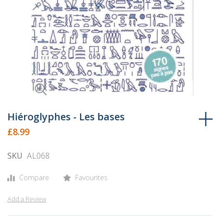
Skip
to
Hiéroglyphes - Les bases
the
£8.99
beginning
of
SKU
AL068
the
images
Compare
Favourites
gallery
Add a Review