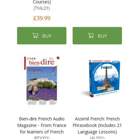
Courses)
(TYAL01)
£39.99
BUY
BUY
Bien-dire French Audio
Assimil French: French
Magazine - From France
Phrasebook (Includes 21
for learners of French
Language Lessons)
(BD001)
(AL031)