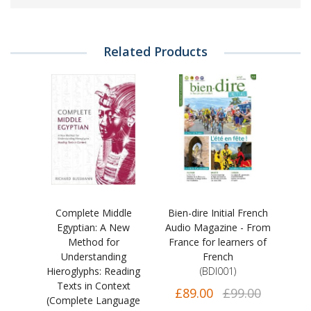
Related Products
Complete Middle
Bien-dire Initial French
Egyptian: A New
Audio Magazine - From
Method for
France for learners of
Understanding
French
Hieroglyphs: Reading
(BDI001)
Texts in Context
£89.00
£99.00
(Complete Language