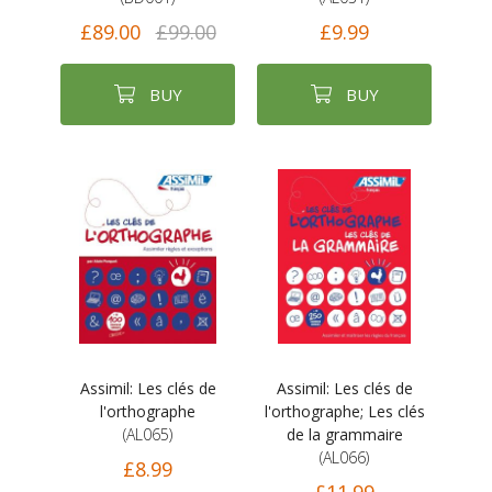
£89.00
£99.00
£9.99
BUY
BUY
Assimil: Les clés de
Assimil: Les clés de
l'orthographe
l'orthographe; Les clés
(AL065)
de la grammaire
(AL066)
£8.99