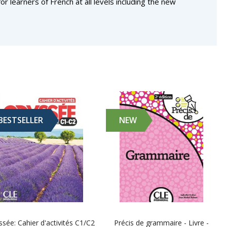
r learners of French at all levels including the new
BESTSELLER
NEW
sée: Cahier d'activités C1/C2
Précis de grammaire - Livre -