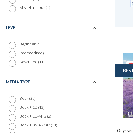
1
Miscellaneous
LEVEL
41
Beginner
29
Intermediate
11
Advanced
BES
MEDIA TYPE
27
Book
13
Book + CD
2
Book + CD-MP3
11
Book + DVD-ROM
Odyssée 