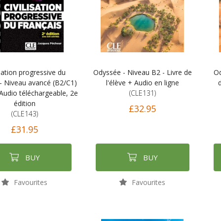
isation progressive du
Odyssée - Niveau B2 - Livre de
Od
 - Niveau avancé (B2/C1)
l'élève + Audio en ligne
d
 Audio téléchargeable, 2e
(CLE131)
édition
£32.95
(CLE143)
£31.95
BUY
BUY
Favourites
Favourites