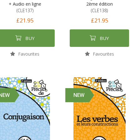
+ Audio en ligne
2ème édition
(CLE137)
(CLE138)
£21.95
£21.95
BUY
BUY
Favourites
Favourites
NEW
NEW