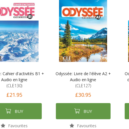
 Cahier d'activités B1 +
Odyssée: Livre de l'élève A2 +
Od
Audio en ligne
Audio en ligne
d
(CLE130)
(CLE127)
£21.95
£30.95
BUY
BUY
Favourites
Favourites