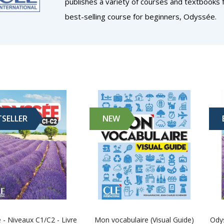
publishes a variety of courses and textbooks fo
best-selling course for beginners, Odyssée.
TSELLER
NEW
- Niveaux C1/C2 - Livre
Mon vocabulaire (Visual Guide)
Odys