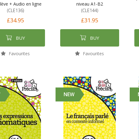
élève + Audio en ligne
niveau A1-B2
(CLE136)
(CLE144)
£34.95
£31.95
BUY
BUY
Favourites
Favourites
W
NEW