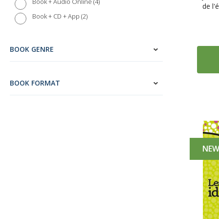
4
Book + Audio Online
de l'
2
Book + CD + App
BOOK GENRE
BOOK FORMAT
NE