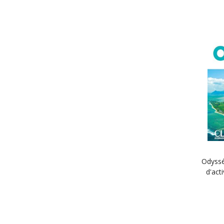
Odyssé
d'act