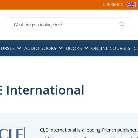
CURRENCY:
Search
OURSES
AUDIO BOOKS
BOOKS
ONLINE COURSES
C
 International
CLE International is a leading French publisher