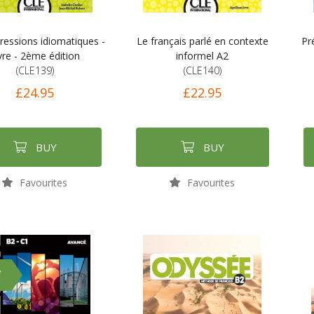
ressions idiomatiques -
Le français parlé en contexte
Pr
vre - 2ème édition
informel A2
(CLE139)
(CLE140)
£24.95
£22.95
BUY
BUY
Favourites
Favourites
W