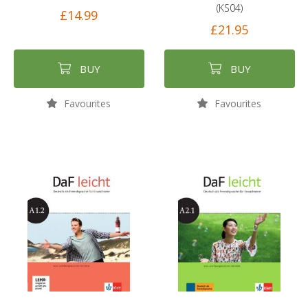
(KS04)
£14.99
£21.95
BUY
BUY
Favourites
Favourites