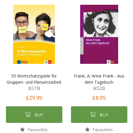
55 Wortschatzspiele für
Frank, A: Anne Frank - Aus
Gruppen- und Plenumsarbeit
dem Tagebuch
(KS19)
(KS20)
£29.99
£8.95
BUY
BUY
Favourites
Favourites