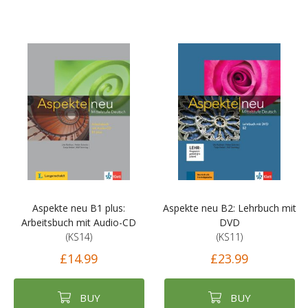
Aspekte neu B1 plus:
Aspekte neu B2: Lehrbuch mit
Arbeitsbuch mit Audio-CD
DVD
(KS14)
(KS11)
£14.99
£23.99
BUY
BUY