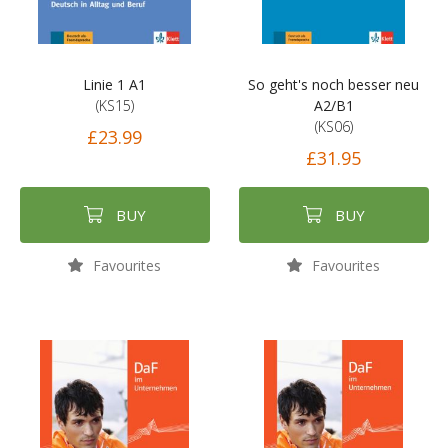
Linie 1 A1
So geht's noch besser neu
(KS15)
A2/B1
(KS06)
£23.99
£31.95
BUY
BUY
Favourites
Favourites