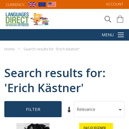
ACCOUNT
CURRENCY:
Home
Search results for: 'Erich Kästner'
Search results for:
'Erich Kästner'
Set
FILTER
Sort
Ascending
By
Direction