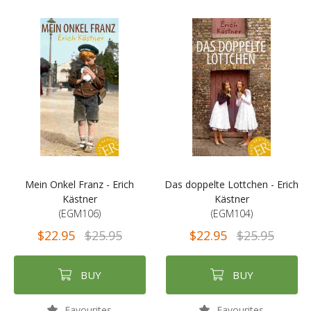
Mein Onkel Franz - Erich
Das doppelte Lottchen - Erich
Kästner
Kästner
(EGM106)
(EGM104)
$22.95
$25.95
$22.95
$25.95
BUY
BUY
Favourites
Favourites