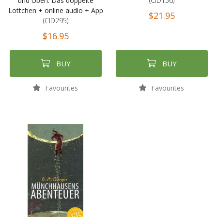
und Üben: Das doppelte
(CID156)
Lottchen + online audio + App
$21.95
(CID295)
$16.95
BUY
BUY
Favourites
Favourites