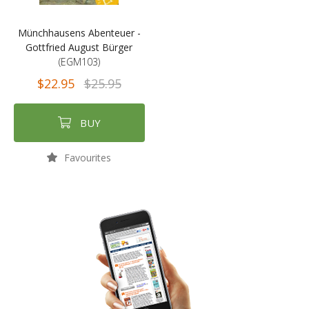
Münchhausens Abenteuer -
Gottfried August Bürger
(EGM103)
$22.95
$25.95
BUY
Favourites