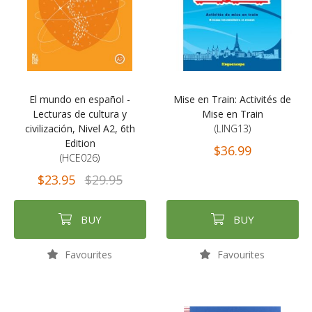
El mundo en español -
Mise en Train: Activités de
Lecturas de cultura y
Mise en Train
civilización, Nivel A2, 6th
(LING13)
Edition
$36.99
(HCE026)
$23.95
$29.95
BUY
BUY
Favourites
Favourites