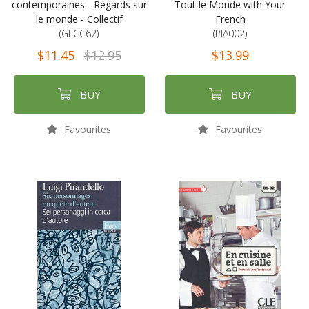
contemporaines - Regards sur
Tout le Monde with Your
le monde - Collectif
French
(GLCC62)
(PIA002)
$11.45
$12.95
$13.99
BUY
BUY
Favourites
Favourites