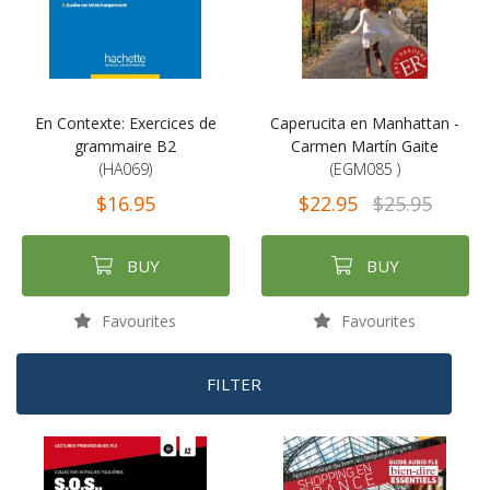
En Contexte: Exercices de
Caperucita en Manhattan -
grammaire B2
Carmen Martín Gaite
(HA069)
(EGM085 )
$16.95
$22.95
$25.95
BUY
BUY
Favourites
Favourites
FILTER