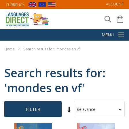
ACCOUNT
CURRENCY:
Home
Search results for: 'mondes en vf'
Search results for:
'mondes en vf'
Set
FILTER
Sort
Ascending
By
Direction