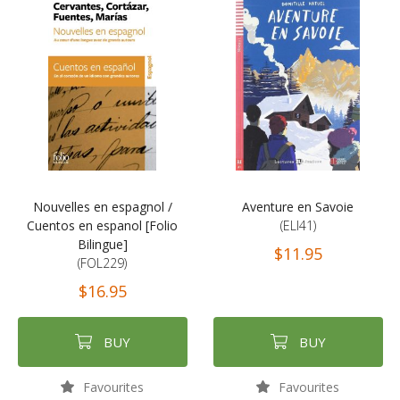
Nouvelles en espagnol /
Aventure en Savoie
Cuentos en espanol [Folio
(ELI41)
Bilingue]
$11.95
(FOL229)
$16.95
BUY
BUY
Favourites
Favourites