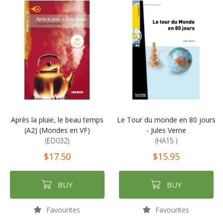
Après la pluie, le beau temps
Le Tour du monde en 80 jours
(A2) (Mondes en VF)
- Jules Verne
(ED032)
(HA15 )
$17.50
$15.95
BUY
BUY
Favourites
Favourites