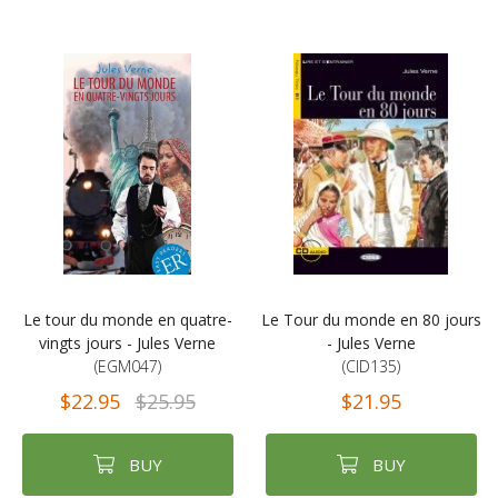
Le tour du monde en quatre-
Le Tour du monde en 80 jours
vingts jours - Jules Verne
- Jules Verne
(EGM047)
(CID135)
$22.95
$25.95
$21.95
BUY
BUY