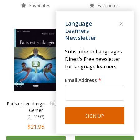
Favourites
Favourites
Language
Learners
Newsletter
Subscribe to Languages
Direct’s Free newsletter
for language learners.
Email Address
Paris est en danger - Nicolas
El español en crucigramas -
Gerrier
Book 1
SIGN UP
(CID192)
(ELI11)
$21.95
$18.95