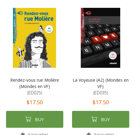
Rendez-vous rue Molière
La Voyeuse (A2) (Mondes en
(Mondes en VF)
VF)
(ED025)
(ED035)
$17.50
$17.50
BUY
BUY
Favourites
Favourites