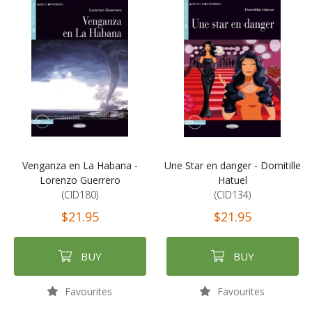
Venganza en La Habana -
Une Star en danger - Domitille
Lorenzo Guerrero
Hatuel
(CID180)
(CID134)
$21.95
$21.95
BUY
BUY
Favourites
Favourites