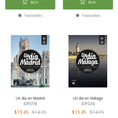
BUY
BUY
Favourites
Favourites
Un día en Madrid
Un día en Málaga
(DIF018)
(DIF020)
$13.45
$14.95
$13.45
$14.95