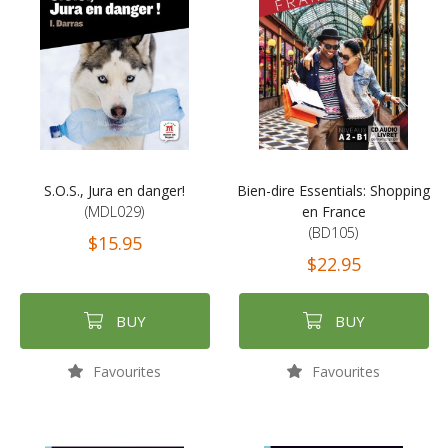
S.O.S., Jura en danger!
Bien-dire Essentials: Shopping
(MDL029)
en France
(BD105)
$15.95
$22.95
BUY
BUY
Favourites
Favourites