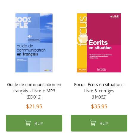
Guide de communication en
Focus: Écrits en situation -
français - Livre + MP3
Livre & corrigés
(ED012)
(HA062)
$21.95
$35.95
BUY
BUY