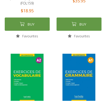
$35.95
(FOL159)
$18.95
BUY
BUY
Favourites
Favourites