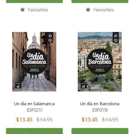
Favourites
Favourites
Un día en Salamanca
Un día en Barcelona
(DIF021)
(DIF019)
$13.45
$14.95
$13.45
$14.95