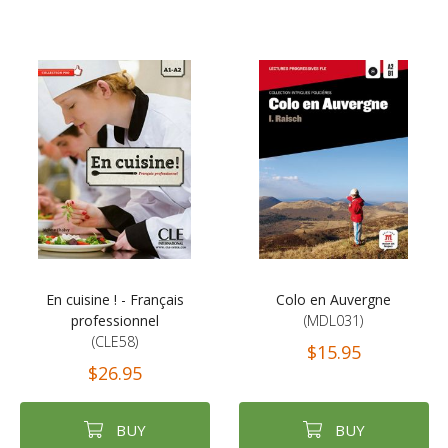
En cuisine ! - Français
Colo en Auvergne
professionnel
(MDL031)
(CLE58)
$15.95
$26.95
BUY
BUY