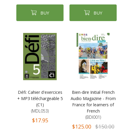
BUY
BUY
Défi: Cahier d'exercices
Bien-dire Initial French
+ MP3 téléchargeable 5
Audio Magazine - From
(C1)
France for learners of
(MDL053)
French
(BDI001)
$17.95
$125.00
$150.00