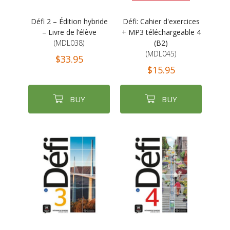
Défi 2 – Édition hybride
Défi: Cahier d'exercices
– Livre de l’élève
+ MP3 téléchargeable 4
(MDL038)
(B2)
(MDL045)
$33.95
$15.95
BUY
BUY