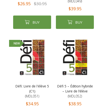
(MDL049)
$26.95
$30.95
$39.95
BUY
BUY
NEW
Défi: Livre de l'élève 5
Défi 5 – Édition hybride
(C1)
– Livre de l’élève
(MDL051)
(MDL052)
$34.95
$38.95