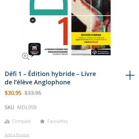
Skip
to
Défi 1 – Édition hybride – Livre
the
de l’élève Anglophone
beginning
$30.95
$33.95
of
the
SKU
MDL059
images
gallery
Compare
Favourites
Add a Review