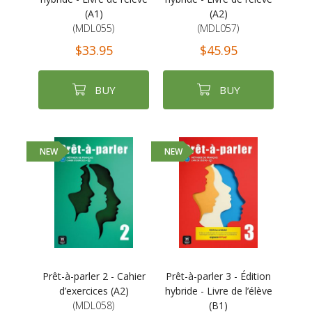
(A1)
(A2)
(MDL055)
(MDL057)
$33.95
$45.95
BUY
BUY
NEW
NEW
Prêt-à-parler 2 - Cahier
Prêt-à-parler 3 - Édition
d’exercices (A2)
hybride - Livre de l’élève
(MDL058)
(B1)