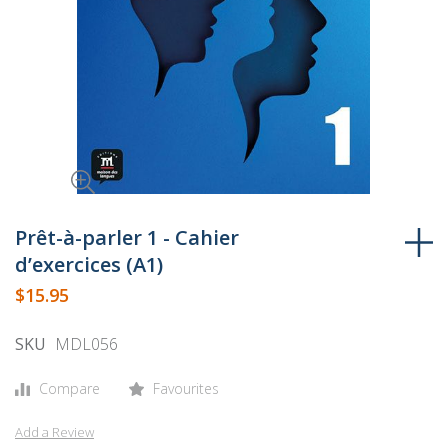
Skip
to
Prêt-à-parler 1 - Cahier
the
d’exercices (A1)
beginning
$15.95
of
the
SKU
MDL056
images
gallery
Compare
Favourites
Add a Review