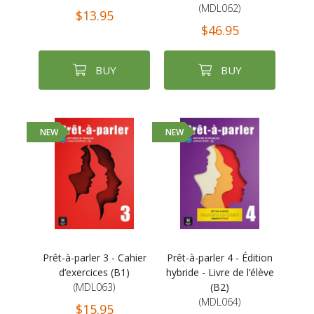
(MDL062)
$13.95
$46.95
BUY
BUY
NEW
NEW
Prêt-à-parler 3 - Cahier
Prêt-à-parler 4 - Édition
d’exercices (B1)
hybride - Livre de l’élève
(MDL063)
(B2)
(MDL064)
$15.95