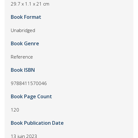
29.7 x 1.1 x 21 cm
Book Format
Unabridged
Book Genre
Reference
Book ISBN
9788411570046
Book Page Count
120
Book Publication Date
13 juin 2023