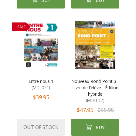
BUY
BUY
SALE
Entre nous 1
Nouveau Rond-Point 3 -
(MDL024)
Livre de l'élève - Édition
hybride
$39.95
(MDL017)
$47.95
$55.95
OUT OF STOCK
BUY