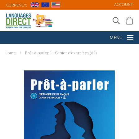
ACCOUNT
CURRENCY:
Home
Prêt-à-parler 1 - Cahier d’exercices (A1)
Skip
to
the
end
of
the
images
gallery