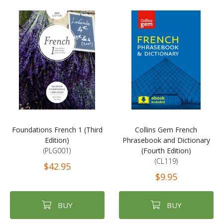
Foundations French 1 (Third
Collins Gem French
Edition)
Phrasebook and Dictionary
(PLG001)
(Fourth Edition)
(CL119)
$42.95
$9.95
BUY
BUY