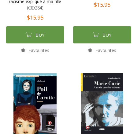
racisme expliqué à ma fille
$15.95
(CID284)
$15.95
BUY
BUY
Favourites
Favourites