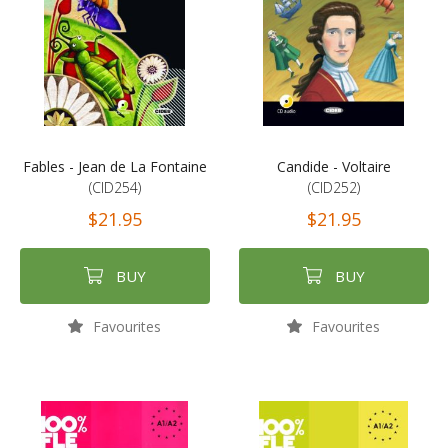
Fables - Jean de La Fontaine
Candide - Voltaire
(CID254)
(CID252)
$21.95
$21.95
BUY
BUY
Favourites
Favourites