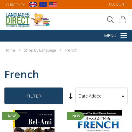
ACCOUNT
CURRENCY:
Home
Shop By Language
French
French
Set
FILTER
Sort
Ascending
By
Direction
NEW
NEW