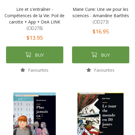
Lire et s'entraîner -
Marie Curie: Une vie pour les
Compétences de la Vie: Poil de
sciences - Amandine Barthés
carotte + App + DeA LINK
(CID273)
(CID278)
$16.95
$13.95
BUY
BUY
Favourites
Favourites