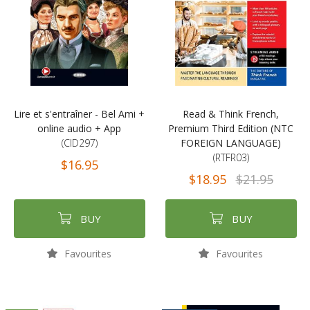
Lire et s'entraîner - Bel Ami +
Read & Think French,
online audio + App
Premium Third Edition (NTC
(CID297)
FOREIGN LANGUAGE)
(RTFR03)
$16.95
$18.95
$21.95
BUY
BUY
Favourites
Favourites