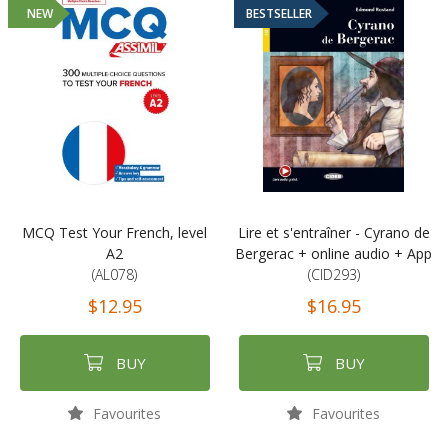
NEW
BESTSELLER
MCQ Test Your French, level
Lire et s'entraîner - Cyrano de
A2
Bergerac + online audio + App
(AL078)
(CID293)
$12.95
$16.95
BUY
BUY
Favourites
Favourites