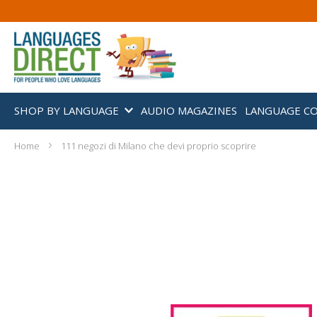
SHOP BY LANGUAGE
AUDIO MAGAZINES
LANGUAGE C
Home
111 negozi di Milano che devi proprio scoprire
Skip
to
the
end
of
the
images
gallery