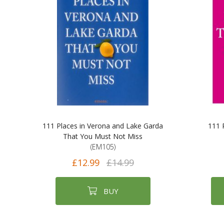
111 Places in Verona and Lake Garda
111 
That You Must Not Miss
(EM105)
£12.99
£14.99
BUY