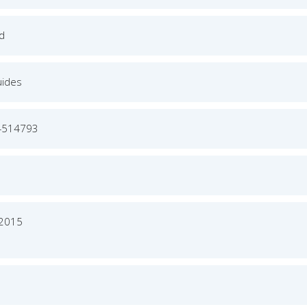
ed
uides
4514793
 2015