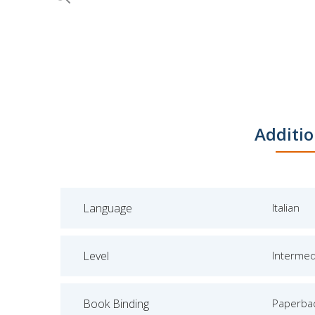
Skip
to
the
beginning
of
the
images
gallery
Additio
Language
Italian
Level
Intermed
Book Binding
Paperba