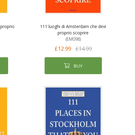
 proprio
111 luoghi di Amsterdam che devi
proprio scoprire
(EM098)
£12.99
£14.99
BUY