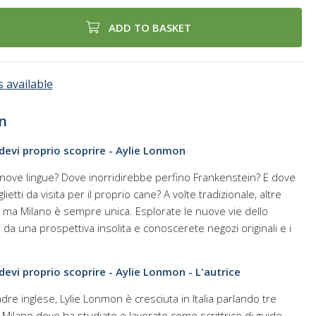
ADD TO BASKET
 available
n
devi proprio scoprire - Aylie Lonmon
 nove lingue? Dove inorridirebbe perfino Frankenstein? E dove
etti da visita per il proprio cane? A volte tradizionale, altre
e, ma Milano è sempre unica. Esplorate le nuove vie dello
à da una prospettiva insolita e conoscerete negozi originali e i
devi proprio scoprire - Aylie Lonmon - L'autrice
dre inglese, Lylie Lonmon è cresciuta in Italia parlando tre
 Milano dove ha studiato e lavorato come scrittrice di guide