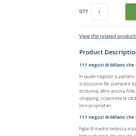
QTY
View the related products
Product Descriptio
111 negozi di Milano che 
In quale negozio si parlano
si possono far stampare bigli
esclusiva, altre ancora foll
shopping, scoprirete la citt
loro proprietari.
111 negozi di Milano che 
Figlia di madre tedesca e pa
lingue diverse. Ha vissuto a