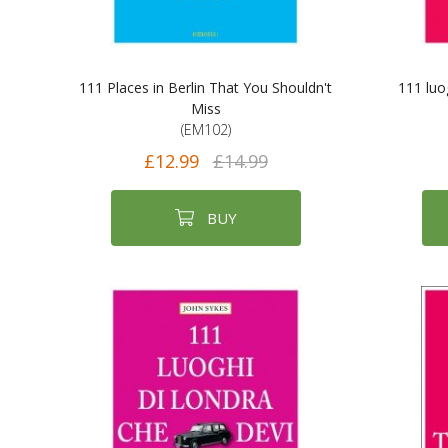
111 Places in Berlin That You Shouldn't
111 luo
Miss
(EM102)
£12.99
£14.99
BUY