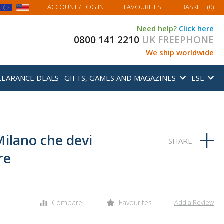
MY BASKET
ACCOUNT
/ LOG IN
FAVOURITES
BASKET
(
0
)
Need help?
Click here
0800 141 2210
UK FREEPHONE
We ship worldwide
LEARANCE DEALS
GIFTS, GAMES AND MAGAZINES
ESL
Milano che devi
re
Compare
Favourites
Add a Review