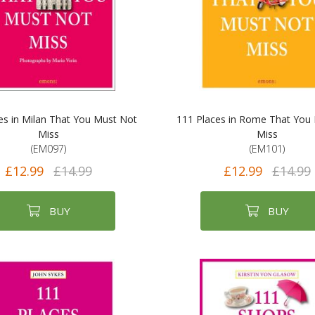
es in Milan That You Must Not
111 Places in Rome That You
Miss
Miss
(EM097)
(EM101)
£12.99
£14.99
£12.99
£14.99
BUY
BUY