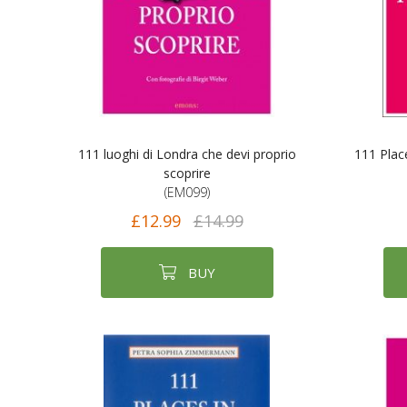
111 luoghi di Londra che devi proprio
111 Plac
scoprire
(EM099)
£12.99
£14.99
BUY