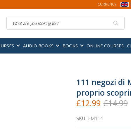
CURRENCY:
Search
OURSES
AUDIO BOOKS
BOOKS
ONLINE COURSES
C
111 negozi di 
proprio scopri
£12.99
£14.99
SKU
EM114