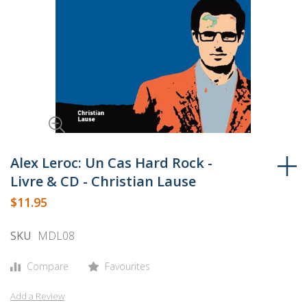
Skip
to
Alex Leroc: Un Cas Hard Rock -
the
Livre & CD - Christian Lause
beginning
$11.95
of
the
SKU
MDL08
images
gallery
Compare
Favourites
Add a Review