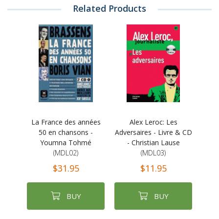
Related Products
La France des années
Alex Leroc: Les
50 en chansons -
Adversaires - Livre & CD
Youmna Tohmé
- Christian Lause
(MDL02)
(MDL03)
$31.95
$11.95
BUY
BUY