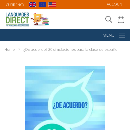
ACCOUNT
CURRENCY:
Home
¿De acuerdo? 20 simulaciones para la clase de español
Skip
to
the
end
of
the
images
gallery