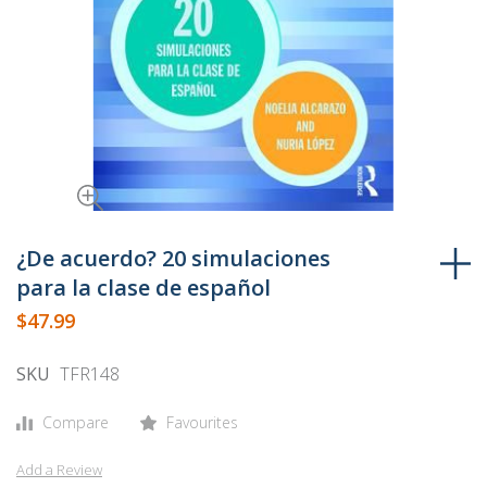
Skip
to
¿De acuerdo? 20 simulaciones
the
para la clase de español
beginning
$47.99
of
the
SKU
TFR148
images
gallery
Compare
Favourites
Add a Review