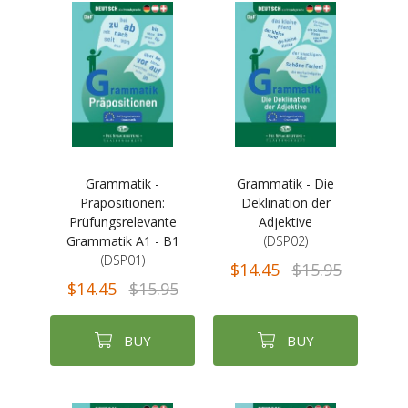
Grammatik -
Grammatik - Die
Präpositionen:
Deklination der
Prüfungsrelevante
Adjektive
Grammatik A1 - B1
(DSP02)
(DSP01)
$14.45
$15.95
$14.45
$15.95
BUY
BUY