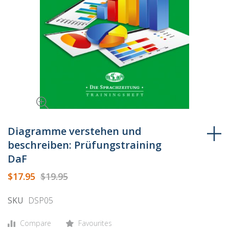
Skip
to
Diagramme verstehen und
the
beschreiben: Prüfungstraining
beginning
DaF
of
the
$17.95
$19.95
images
gallery
SKU
DSP05
Compare
Favourites