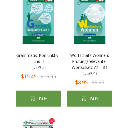
Grammatik: Konjunktiv I
Wortschatz Wohnen:
und II
Prüfungsrelevanter
(DSP03)
Wortschatz A1 - B1
(DSP04)
$15.45
$16.95
$8.95
$9.95
BUY
BUY