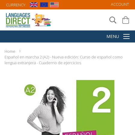
ACCOUNT
CURRENCY:
Home
Español en marcha 2 (A2) - Nueva edición: Curso de español como
lengua extranjera - Cuaderno de ejercicios
Skip
to
the
end
of
the
images
gallery