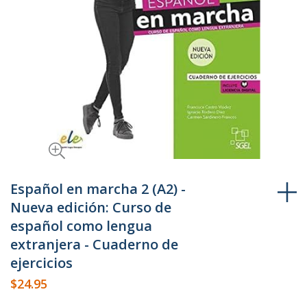
Skip
to
Español en marcha 2 (A2) -
the
Nueva edición: Curso de
beginning
español como lengua
of
extranjera - Cuaderno de
the
ejercicios
images
gallery
$24.95