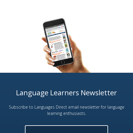
Language Learners Newsletter
Subscribe to Languages Direct email newsletter for language
learning enthusiasts.