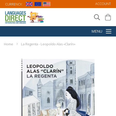
ACCOUNT
CURRENCY:
Home
La Regenta - Leopoldo Alas «Clarín»
Skip
to
the
end
of
the
images
gallery