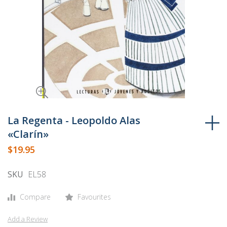
Skip
to
La Regenta - Leopoldo Alas
the
«Clarín»
beginning
$19.95
of
the
SKU
EL58
images
gallery
Compare
Favourites
Add a Review