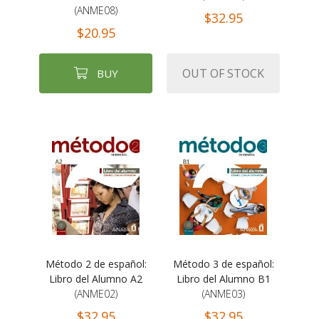
(ANME08)
$32.95
$20.95
OUT OF STOCK
BUY
Método 2 de español:
Método 3 de español:
Libro del Alumno A2
Libro del Alumno B1
(ANME02)
(ANME03)
$32.95
$32.95