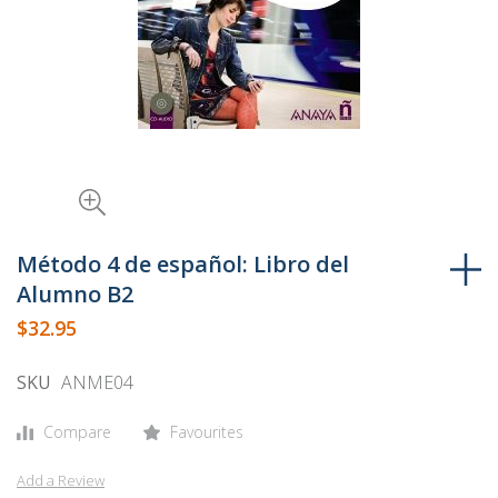
Skip
to
Método 4 de español: Libro del
the
Alumno B2
beginning
$32.95
of
the
SKU
ANME04
images
gallery
Compare
Favourites
Add a Review