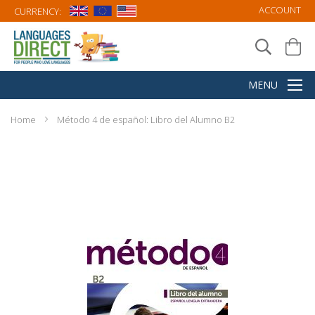
ACCOUNT
CURRENCY:
Home
Método 4 de español: Libro del Alumno B2
Skip
to
the
end
of
the
images
gallery