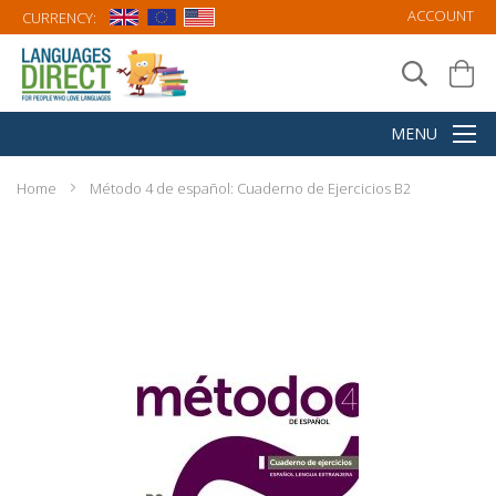
ACCOUNT
CURRENCY:
Home
Método 4 de español: Cuaderno de Ejercicios B2
Skip
to
the
end
of
the
images
gallery