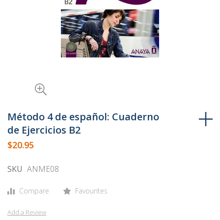
Skip
to
Método 4 de español: Cuaderno
the
de Ejercicios B2
beginning
$20.95
of
the
SKU
ANME08
images
gallery
Compare
Favourites
Add a Review