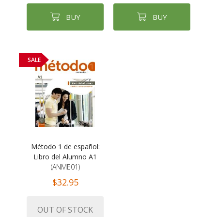
BUY
BUY
SALE
Método 1 de español:
Libro del Alumno A1
(ANME01)
$32.95
OUT OF STOCK