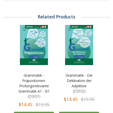
Related Products
Grammatik -
Grammatik - Die
Präpositionen:
Deklination der
Prüfungsrelevante
Adjektive
Grammatik A1 - B1
(DSP02)
(DSP01)
$14.45
$15.95
$14.45
$15.95