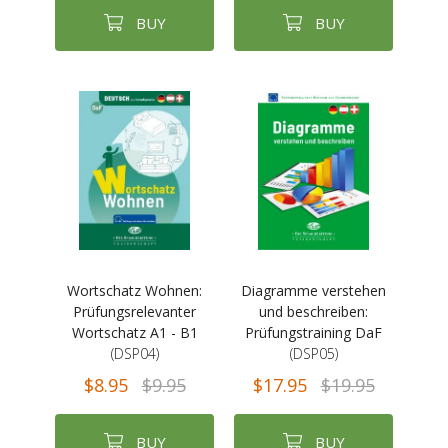
BUY
BUY
Wortschatz Wohnen:
Diagramme verstehen
Prüfungsrelevanter
und beschreiben:
Wortschatz A1 - B1
Prüfungstraining DaF
(DSP04)
(DSP05)
$8.95
$9.95
$17.95
$19.95
BUY
BUY