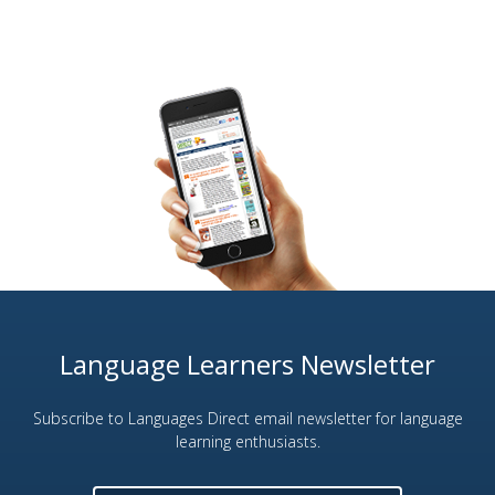
Language Learners Newsletter
Subscribe to Languages Direct email newsletter for language
learning enthusiasts.