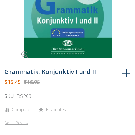
Skip
to
Grammatik: Konjunktiv I und II
the
$15.45
$16.95
beginning
of
SKU
DSP03
the
images
Compare
Favourites
gallery
Add a Review