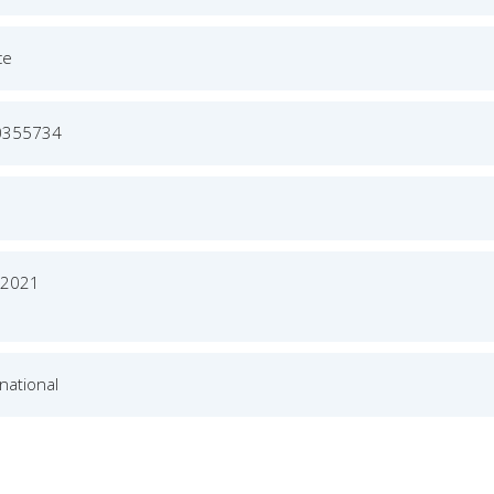
ce
0355734
 2021
national