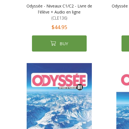
Odyssée - Niveaux C1/C2 - Livre de
Odyssée -
l'élève + Audio en ligne
(CLE136)
$44.95
BUY