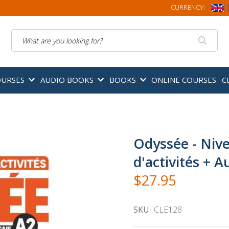
CURRENCY:
Search
OURSES
AUDIO BOOKS
BOOKS
ONLINE COURSES
C
Odyssée - Nive
d'activités + A
$27.95
SKU
CLE128