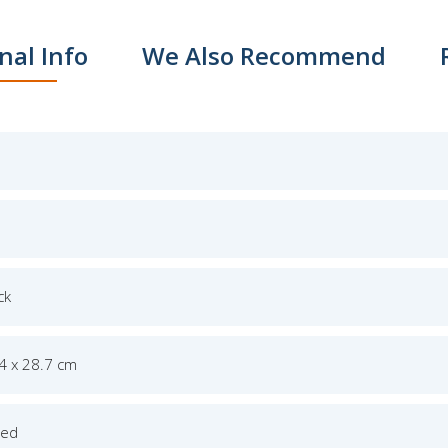
nal Info
We Also Recommend
ck
.4 x 28.7 cm
ged