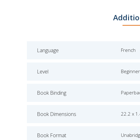
Additio
Language
French
Level
Beginner
Book Binding
Paperba
Book Dimensions
22.2 x 1
Book Format
Unabrid