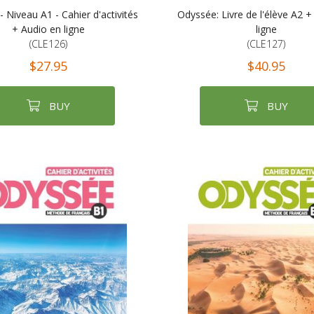
 Niveau A1 - Cahier d'activités
Odyssée: Livre de l'élève A2 +
+ Audio en ligne
ligne
(CLE126)
(CLE127)
$27.95
$40.95
BUY
BUY