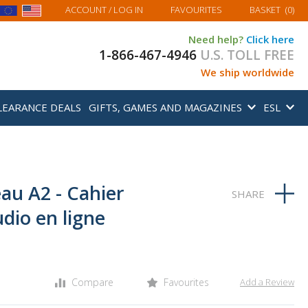
MY BASKET
ACCOUNT
/ LOG IN
FAVOURITES
BASKET
(
0
)
Need help?
Click here
1-866-467-4946
U.S. TOLL FREE
We ship worldwide
LEARANCE DEALS
GIFTS, GAMES AND MAGAZINES
ESL
au A2 - Cahier
udio en ligne
Compare
Favourites
Add a Review