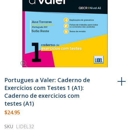
Skip
to
Portugues a Valer: Caderno de
the
Exercícios com Testes 1 (A1):
beginning
Caderno de exercicios com
of
testes (A1)
the
$24.95
images
gallery
SKU
LIDEL32