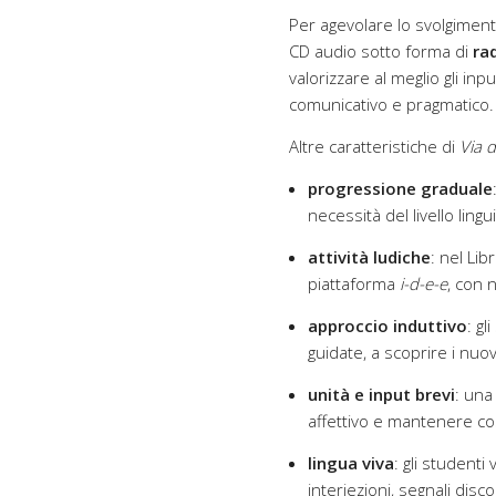
Per agevolare lo svolgimento
CD audio sotto forma di
ra
valorizzare al meglio gli inpu
comunicativo e pragmatico.
Altre caratteristiche di
Via 
progressione graduale
necessità del livello lingu
attività ludiche
: nel Lib
piattaforma
i-d-e-e
, con 
approccio induttivo
: gl
guidate, a scoprire i nuov
unità e input brevi
: una
affettivo e mantenere cos
lingua viva
: gli studenti
interiezioni, segnali disco