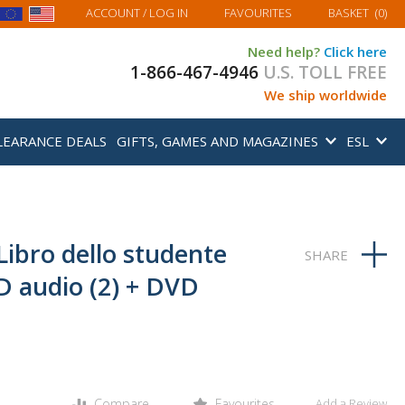
MY BASKET
ACCOUNT
/ LOG IN
FAVOURITES
BASKET
(
0
)
Need help?
Click here
1-866-467-4946
U.S. TOLL FREE
We ship worldwide
LEARANCE DEALS
GIFTS, GAMES AND MAGAZINES
ESL
 Libro dello studente
CD audio (2) + DVD
Compare
Favourites
Add a Review