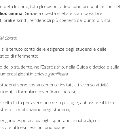
 della lezione, tutti gli episodi video sono presenti anche nel
diodramma
. Grazie a questa scelta è stato possibile
t, orali e scritti, rendendoli più coerenti dal punto di vista
del Corso
:
: si è tenuto conto delle esigenze degli studenti e delle
istico di riferimento;
ro dello studente, nell’Eserciziario, nella Guida didattica e sulla
numerosi giochi in chiave
gamificata
;
i studenti sono costantemente invitati, attraverso attività
i input, a formulare e verificare ipotesi;
 scelta fatta per avere un corso più agile, abbassare il filtro
tante la motivazione degli studenti;
 vengono esposti a dialoghi spontanei e naturali, con
rsivi e utili espressioni quotidiane;