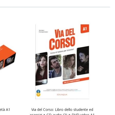
ietà A1
Via del Corso: Libro dello studente ed
esercizi + CD audio (2) + DVD video A1