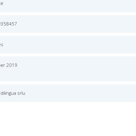
ce
9358457
es
er 2019
Edilingua srlu