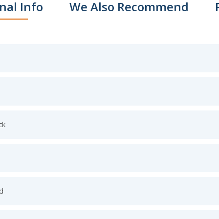
nal Info
We Also Recommend
ck
ed