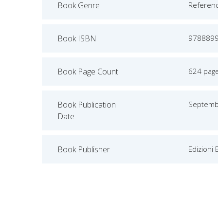
Book Genre
Referen
Book ISBN
978889
Book Page Count
624 pag
Book Publication
Septemb
Date
Book Publisher
Edizioni 