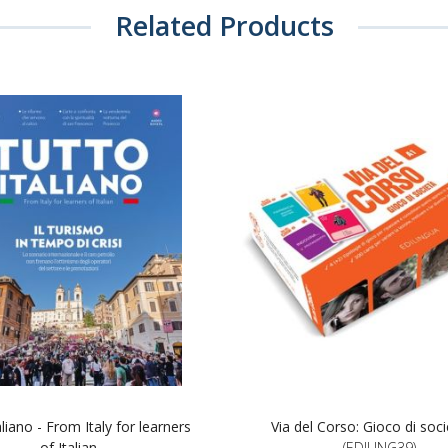
Related Products
aliano - From Italy for learners
Via del Corso: Gioco di soc
of Italian
(EDILING39)