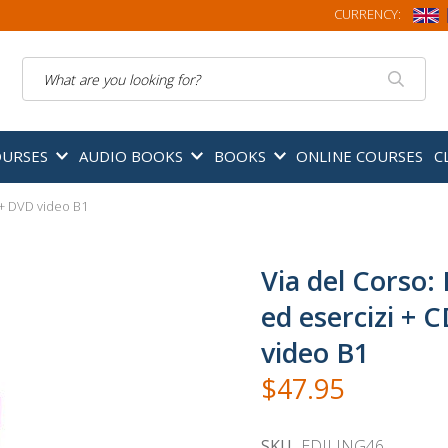
CURRENCY:
Search
OURSES
AUDIO BOOKS
BOOKS
ONLINE COURSES
C
) + DVD video B1
Via del Corso:
ed esercizi + 
video B1
$47.95
SKU
EDILING46