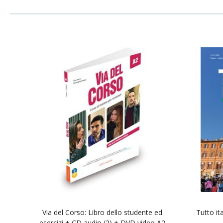
Via del Corso: Libro dello studente ed
Tutto it
esercizi + CD audio (2) + DVD video A2