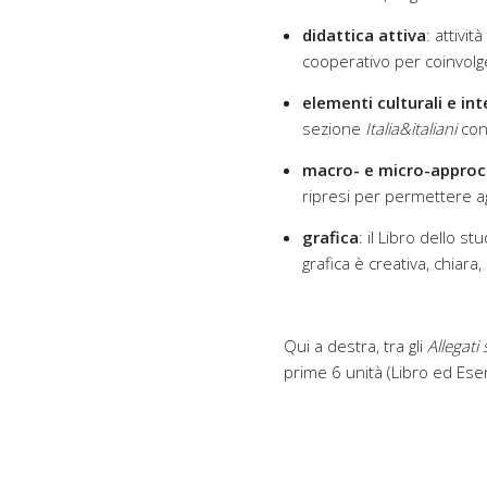
didattica attiva
: attività
cooperativo per coinvolg
elementi culturali e int
sezione
Italia&italiani
con 
macro- e micro-approcc
ripresi per permettere ag
grafica
: il Libro dello s
grafica è creativa, chiara
Qui a destra, tra gli
Allegati 
prime 6 unità (Libro ed Eserc