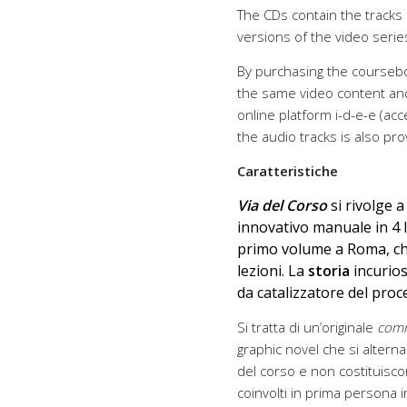
The CDs contain the tracks 
versions of the video serie
By purchasing the courseboo
the same video content and 
online platform i-d-e-e (ac
the audio tracks is also pr
Caratteristiche
Via del Corso
si rivolge a
innovativo manuale in 4 l
primo volume a Roma, ch
lezioni. La
storia
incurio
da catalizzatore del pro
Si tratta di un’originale
comm
graphic novel che si alter
del corso e non costituisc
coinvolti in prima persona in