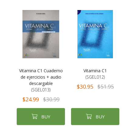
Vitamina C1 Cuaderno
Vitamina C1
de ejercicios + audio
(SGEL012)
descargable
$30.95
$51.95
(SGEL013)
$24.99
$30.99
BUY
BUY