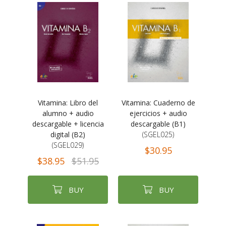
Vitamina: Libro del
Vitamina: Cuaderno de
alumno + audio
ejercicios + audio
descargable + licencia
descargable (B1)
digital (B2)
(SGEL025)
(SGEL029)
$30.95
$38.95
$51.95
BUY
BUY