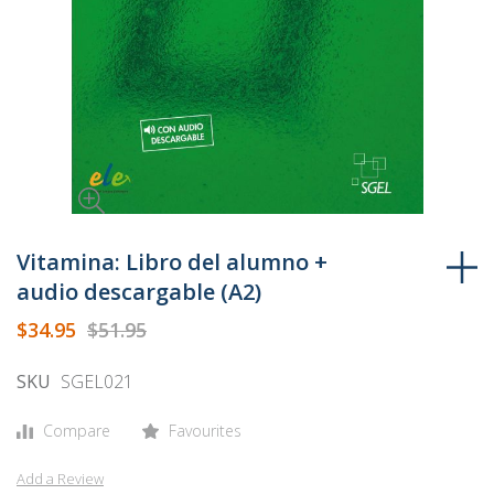
Skip
to
Vitamina: Libro del alumno +
the
audio descargable (A2)
beginning
$34.95
$51.95
of
the
SKU
SGEL021
images
gallery
Compare
Favourites
Add a Review