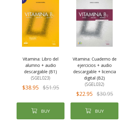
Vitamina: Libro del
Vitamina: Cuaderno de
alumno + audio
ejercicios + audio
descargable (B1)
descargable + licencia
(SGEL023)
digital (B2)
(SGEL032)
$38.95
$51.95
$22.95
$30.95
BUY
BUY