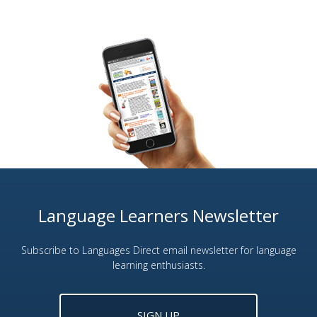
Language Learners Newsletter
Subscribe to Languages Direct email newsletter for language
learning enthusiasts.
SIGN UP