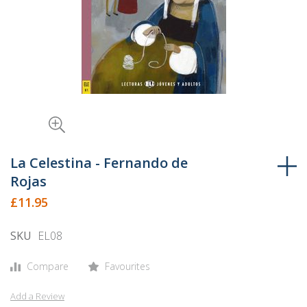
Skip
to
La Celestina - Fernando de
the
Rojas
beginning
£11.95
of
the
SKU
EL08
images
gallery
Compare
Favourites
Add a Review