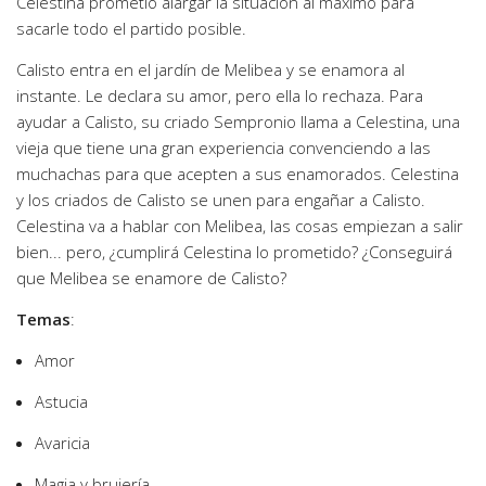
Celestina prometió alargar la situación al máximo para
sacarle todo el partido posible.
Calisto entra en el jardín de Melibea y se enamora al
instante. Le declara su amor, pero ella lo rechaza. Para
ayudar a Calisto, su criado Sempronio llama a Celestina, una
vieja que tiene una gran experiencia convenciendo a las
muchachas para que acepten a sus enamorados. Celestina
y los criados de Calisto se unen para engañar a Calisto.
Celestina va a hablar con Melibea, las cosas empiezan a salir
bien... pero, ¿cumplirá Celestina lo prometido? ¿Conseguirá
que Melibea se enamore de Calisto?
Temas
:
Amor
Astucia
Avaricia
Magia y brujería