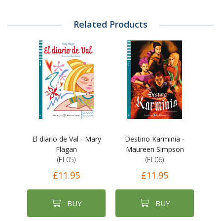
Related Products
El diario de Val - Mary
Destino Karminia -
Flagan
Maureen Simpson
(EL05)
(EL06)
£11.95
£11.95
BUY
BUY