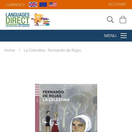
ACCOUNT
CURRENCY:
Home
La Celestina - Fernando de Rojas
Skip
to
the
end
of
the
images
gallery