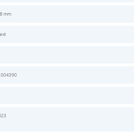
78 mm
Text
3004390
023