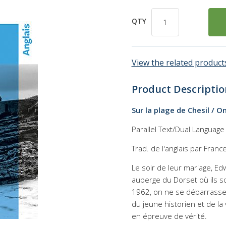
QTY
View the related products
Product Descriptio
Sur la plage de Chesil / O
Parallel Text/Dual Languag
Trad. de l'anglais par Fran
Le soir de leur mariage, Edw
auberge du Dorset où ils so
1962, on ne se débarrasse p
du jeune historien et de la
en épreuve de vérité.