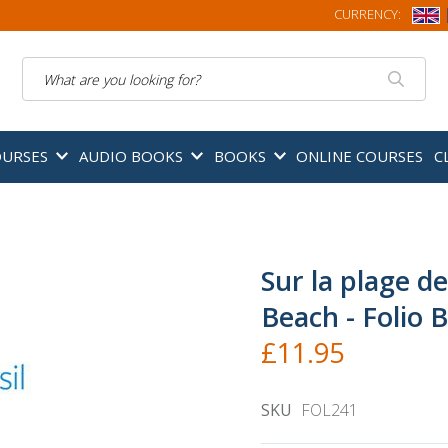
CURRENCY:
Search
OURSES
AUDIO BOOKS
BOOKS
ONLINE COURSES
C
Sur la plage de
Beach - Folio B
£11.95
SKU
FOL241