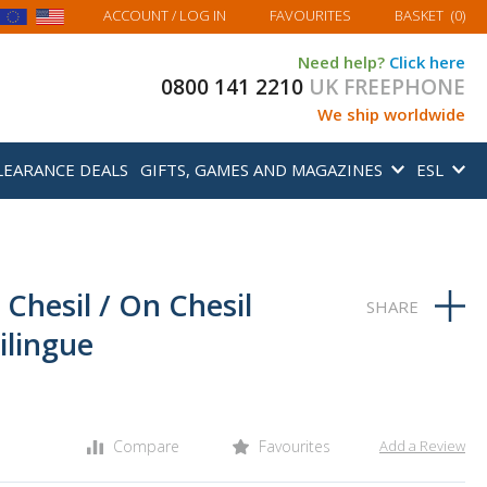
MY BASKET
ACCOUNT
/ LOG IN
FAVOURITES
BASKET
(
0
)
Need help?
Click here
0800 141 2210
UK FREEPHONE
We ship worldwide
LEARANCE DEALS
GIFTS, GAMES AND MAGAZINES
ESL
 Chesil / On Chesil
ilingue
Compare
Favourites
Add a Review