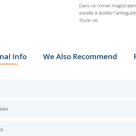
Dans ce roman magistraleme
excelle à distiller l’ambigu
d’une vie.
nal Info
We Also Recommend
iate
ck