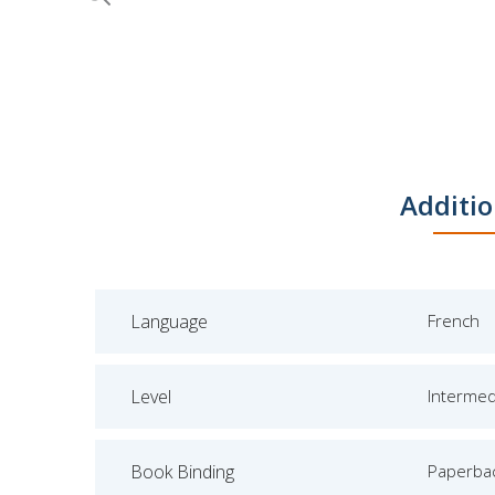
Skip
to
the
beginning
of
the
images
Additio
gallery
Language
French
Level
Intermed
Book Binding
Paperba