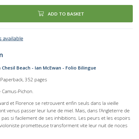
ADD TO BASKET
 available
n
n Chesil Beach - Ian McEwan - Folio Bilingue
e Paperback, 352 pages
ce Camus-Pichon.
ard et Florence se retrouvent enfin seuls dans la vieille
nt venus passer leur lune de miel. Mais, dans l’Angleterre de
as si facilement de ses inhibitions. Les peurs et les espoirs
 violoniste prometteuse transforment vite leur nuit de noces