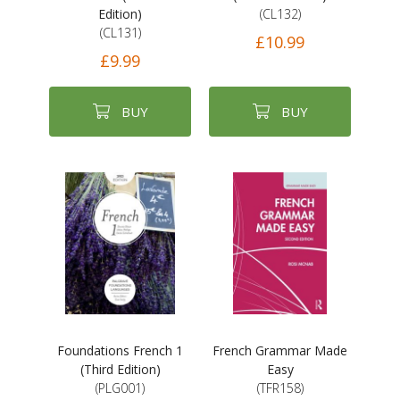
Edition)
(CL132)
(CL131)
£10.99
£9.99
BUY
BUY
Foundations French 1
French Grammar Made
(Third Edition)
Easy
(PLG001)
(TFR158)