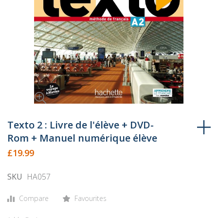
Skip
to
Texto 2 : Livre de l'élève + DVD-
the
Rom + Manuel numérique élève
beginning
£19.99
of
the
SKU
HA057
images
gallery
Compare
Favourites