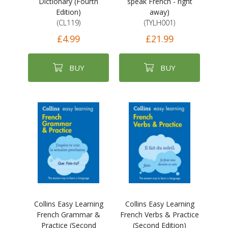
Dictionary (Fourth
speak French - right
Edition)
away)
(CL119)
(TYLH001)
£4.99
£21.99
BUY
BUY
Collins Easy Learning
Collins Easy Learning
French Grammar &
French Verbs & Practice
Practice (Second
(Second Edition)