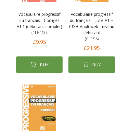
Vocabulaire progressif
Vocabulaire progressif
du français - Corrigés
du français - Livre A1 +
A1.1 (débutant complet)
CD + Appli-web - niveau
(CLE100)
débutant
(CLE98)
£9.95
£21.95
BUY
BUY