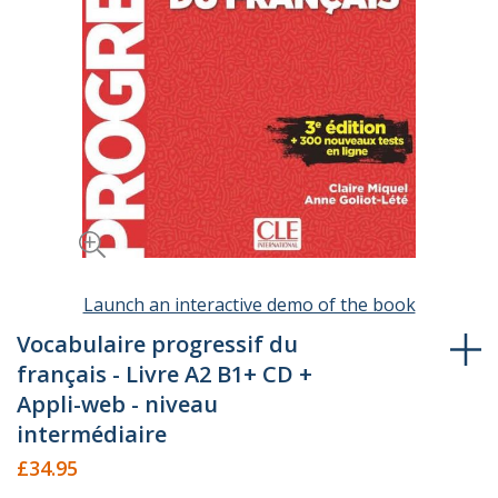
Launch an interactive demo of the book
Skip
to
Vocabulaire progressif du
the
français - Livre A2 B1+ CD +
beginning
Appli-web - niveau
of
intermédiaire
the
£34.95
images
gallery