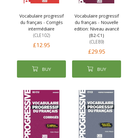
Vocabulaire progressif
Vocabulaire progressif
du français - Corrigés
du français - Nouvelle
intermédiaire
edition: Niveau avancé
(CLE102)
(B2-C1)
(CLE89)
£12.95
£29.95
BUY
BUY