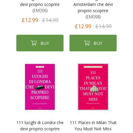
devi proprio scoprire
Amsterdam che devi
(EM096)
proprio scoprire
(EM098)
£12.99
£14.99
£12.99
£14.99
BUY
BUY
111 luoghi di Londra che
111 Places in Milan That
devi proprio scoprire
You Must Not Miss