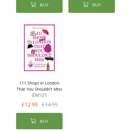
BUY
BUY
111 Shops in London
That You Shouldn't Miss
(EM107)
£12.99
£14.99
BUY