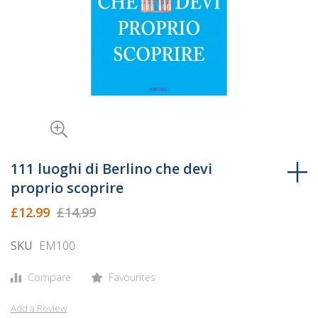
Skip
to
111 luoghi di Berlino che devi
the
proprio scoprire
beginning
£12.99
£14.99
of
the
SKU
EM100
images
gallery
Compare
Favourites
Add a Review