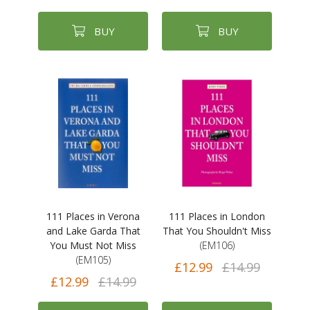
BUY
BUY
111 Places in Verona
111 Places in London
and Lake Garda That
That You Shouldn't Miss
You Must Not Miss
(EM106)
(EM105)
£12.99
£14.99
£12.99
£14.99