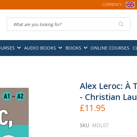
CURRENCY:
Search
OURSES
AUDIO BOOKS
BOOKS
ONLINE COURSES
C
Alex Leroc: À 
- Christian La
£11.95
SKU
MDL07