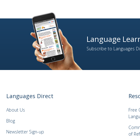
Language Learn
Subscribe to Languages Dir
Languages Direct
Res
About Us
Free 
Langu
Blog
Comm
Newsletter Sign-up
of Re