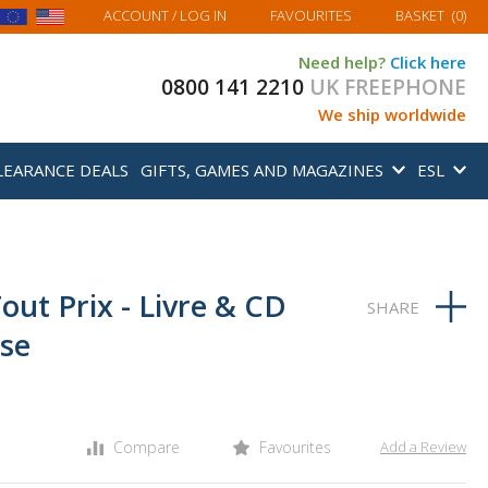
MY BASKET
ACCOUNT
/ LOG IN
FAVOURITES
BASKET
(
0
)
Need help?
Click here
0800 141 2210
UK FREEPHONE
We ship worldwide
LEARANCE DEALS
GIFTS, GAMES AND MAGAZINES
ESL
Tout Prix - Livre & CD
use
Compare
Favourites
Add a Review