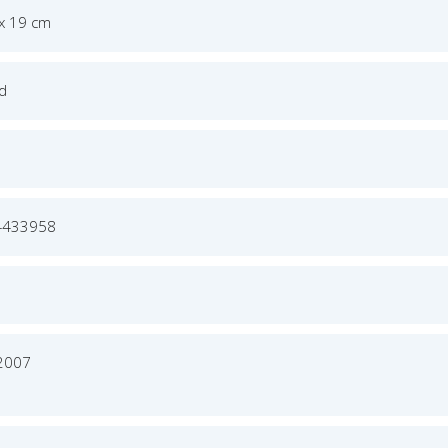
 x 19 cm
ed
4433958
 2007