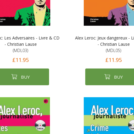
c: Les Adversaires - Livre & CD
Alex Leroc: Jeux dangereux - 
- Christian Lause
- Christian Lause
(MDL03)
(MDL05)
£11.95
£11.95
BUY
BUY