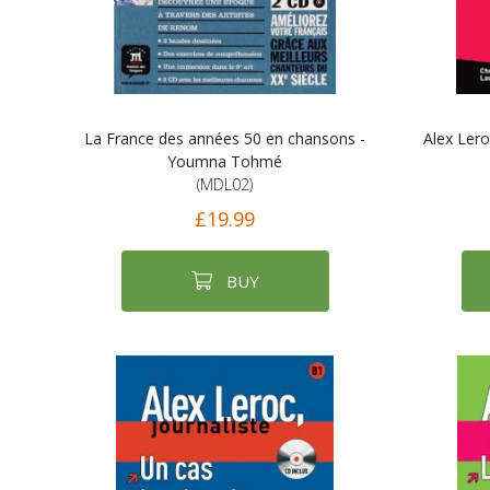
La France des années 50 en chansons -
Alex Lero
Youmna Tohmé
(MDL02)
£19.99
BUY