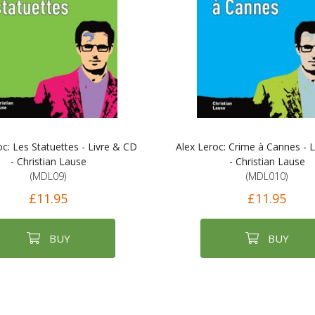
oc: Les Statuettes - Livre & CD
Alex Leroc: Crime à Cannes - 
- Christian Lause
- Christian Lause
(MDL09)
(MDL010)
£11.95
£11.95
BUY
BUY