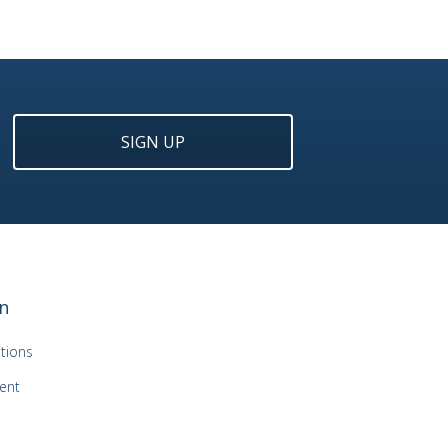
SIGN UP
n
tions
ent