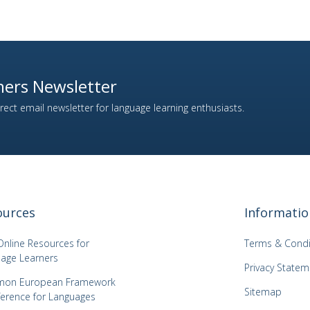
ers Newsletter
ect email newsletter for language learning enthusiasts.
ources
Informatio
Online Resources for
Terms & Condi
age Learners
Privacy Statem
on European Framework
Sitemap
ference for Languages