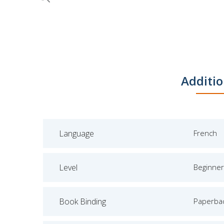
Skip
to
the
beginning
of
the
Additio
images
gallery
Language
French
Level
Beginner
Book Binding
Paperba