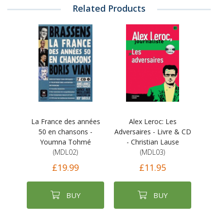
Related Products
La France des années
Alex Leroc: Les
50 en chansons -
Adversaires - Livre & CD
Youmna Tohmé
- Christian Lause
(MDL02)
(MDL03)
£19.99
£11.95
BUY
BUY