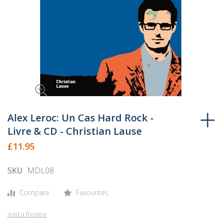
Skip
to
Alex Leroc: Un Cas Hard Rock -
the
Livre & CD - Christian Lause
beginning
£11.95
of
the
SKU
MDL08
images
gallery
Compare
Favourites
Add a Review