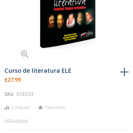
Skip
to
Curso de literatura ELE
the
£27.99
beginning
of
SKU
EDE033
the
images
Compare
Favourites
gallery
Add a Review