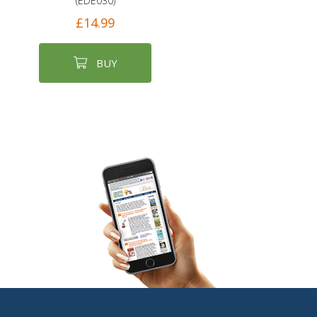
(EDE030)
£14.99
BUY