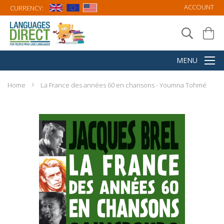
ACCOUNT
CURRENCY:
Home
La France des années 60 en chansons - Youmna Tohmé
Skip
to
the
end
of
the
images
gallery