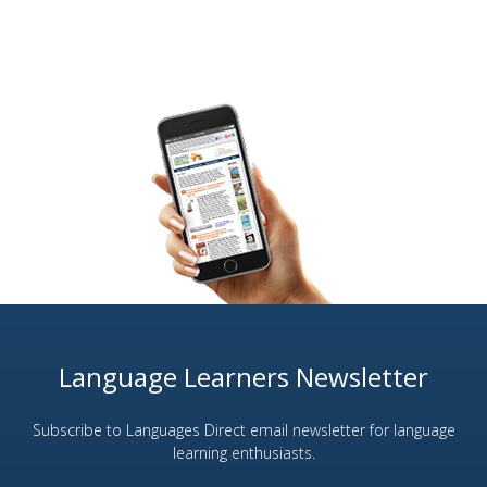
Language Learners Newsletter
Subscribe to Languages Direct email newsletter for language
learning enthusiasts.