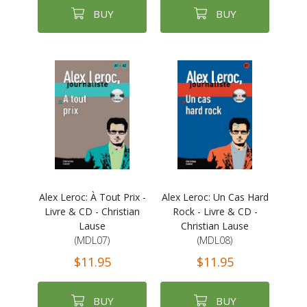
BUY
BUY
Alex Leroc: À Tout Prix -
Alex Leroc: Un Cas Hard
Livre & CD - Christian
Rock - Livre & CD -
Lause
Christian Lause
(MDL07)
(MDL08)
$11.95
$11.95
BUY
BUY