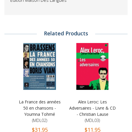
Edition Maison Des Langues
Related Products
La France des années
Alex Leroc: Les
50 en chansons -
Adversaires - Livre & CD
Youmna Tohmé
- Christian Lause
(MDL02)
(MDL03)
$31.95
$11.95