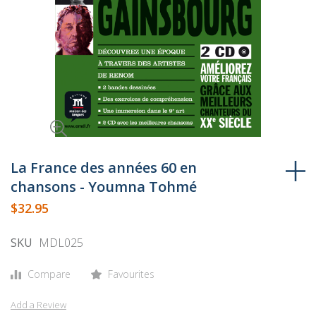
Skip
to
La France des années 60 en
the
chansons - Youmna Tohmé
beginning
$32.95
of
the
SKU
MDL025
images
gallery
Compare
Favourites
Add a Review