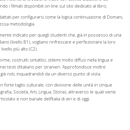
ndo i filmati disponibili on line sul sito dedicato al libro;
dattati per configurarsi come la logica continuazione di Domani,
tessa metodologia.
ente indicato per quegli studenti che, già in possesso di una
iano (livello B1), vogliano rinfrescare e perfezionare la loro
vello più alto (C2).
forme, costrutti sintattici, stilemi molto diffusi nella lingua e
ei testi d’italiano per stranieri. Approfondisce inoltre
già noti, inquadrandoli da un diverso punto di vista.
un forte taglio culturale, con divisione delle unità in cinque
fia, Società, Arti, Lingua, Storia), attraverso le quali viene
ticolato e non banale dell’Italia di ieri e di oggi.