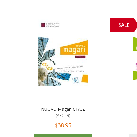
SALE
NUOVO Magari C1/C2
(AE029)
$38.95