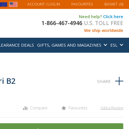
MY BASKET
ACCOUNT
/ LOG IN
FAVOURITES
BASKET
(
0
)
Need help?
Click here
1-866-467-4946
U.S. TOLL FREE
We ship worldwide
LEARANCE DEALS
GIFTS, GAMES AND MAGAZINES
ESL
i B2
Compare
Favourites
Add a Review