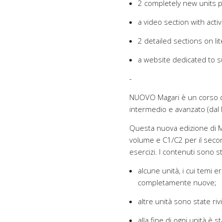
2 completely new units p
a video section with activ
2 detailed sections on lit
a website dedicated to 
-
NUOVO Magari è un corso di li
intermedio e avanzato (da
Questa nuova edizione di Mag
volume e C1/C2 per il second
esercizi. I contenuti sono sta
alcune unità, i cui temi e
completamente nuove;
altre unità sono state riv
alla fine di ogni unità è 