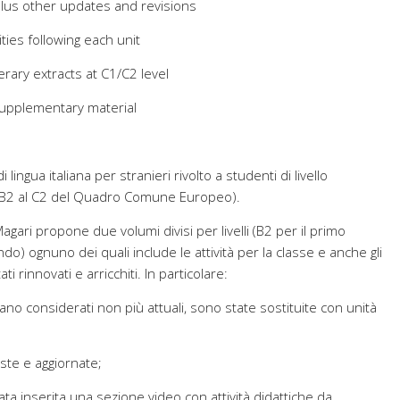
lus other updates and revisions
ities following each unit
erary extracts at C1/C2 level
supplementary material
ngua italiana per stranieri rivolto a studenti di livello
l B2 al C2 del Quadro Comune Europeo).
ari propone due volumi divisi per livelli (B2 per il primo
o) ognuno dei quali include le attività per la classe e anche gli
ti rinnovati e arricchiti. In particolare:
rano considerati non più attuali, sono state sostituite con unità
iste e aggiornate;
stata inserita una sezione video con attività didattiche da