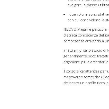
svolgere in classe utilizza
i due volumi sono stati a
con cui condividono la s
NUOVO Magari è particolarm
discreta conoscenza dell’ital
competenza arrivando a un li
Infatti affronta lo studio di 
generalmente poco trattati n
argomenti più elementari e 
Il corso si caratterizza per 
macro-aree tematiche (Geogra
delineato un profilo ricco, ar