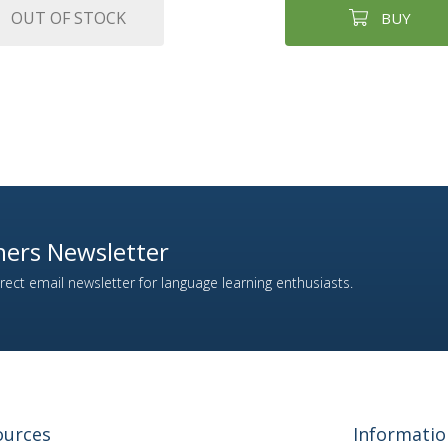
OUT OF STOCK
BUY
ers Newsletter
ect email newsletter for language learning enthusiasts.
ources
Informatio