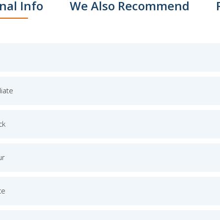
nal Info
We Also Recommend
iate
ck
ur
ce