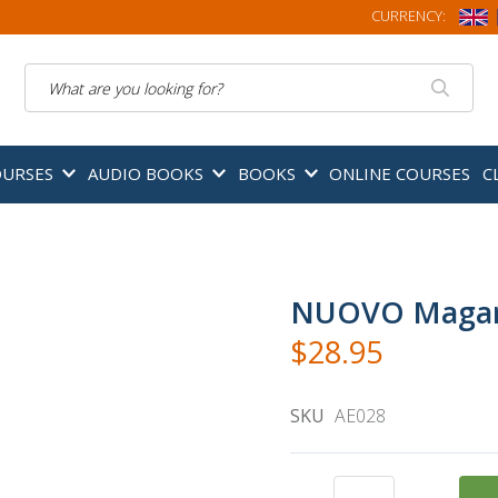
CURRENCY:
Search
OURSES
AUDIO BOOKS
BOOKS
ONLINE COURSES
C
NUOVO Magar
$28.95
SKU
AE028