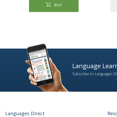
BUY
Language Learn
Subscribe to Languages Dir
Languages Direct
Res