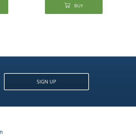
BUY
SIGN UP
n