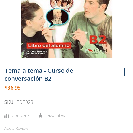
Skip
to
Tema a tema - Curso de
the
conversación B2
beginning
$36.95
of
the
SKU
EDE028
images
gallery
Compare
Favourites
Add a Review