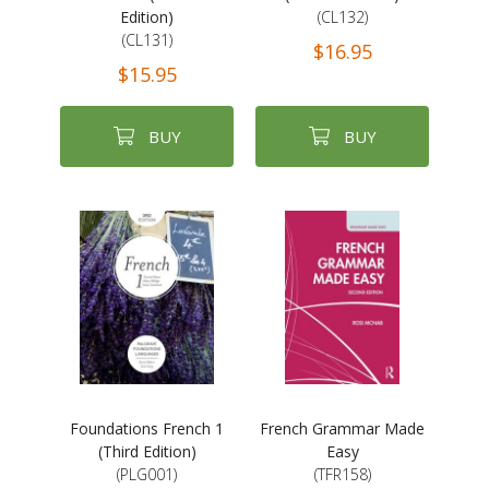
Edition)
(CL132)
(CL131)
$16.95
$15.95
BUY
BUY
Foundations French 1
French Grammar Made
(Third Edition)
Easy
(PLG001)
(TFR158)