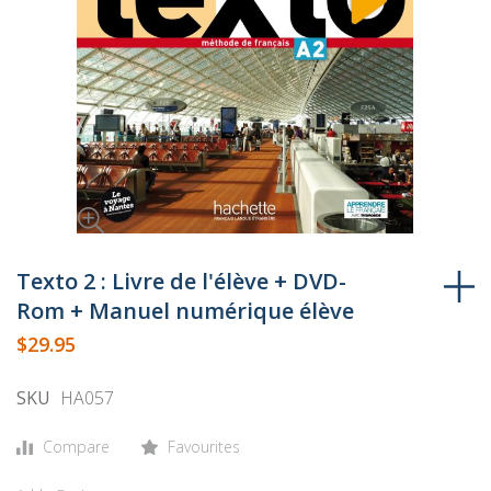
Skip
to
Texto 2 : Livre de l'élève + DVD-
the
Rom + Manuel numérique élève
beginning
$29.95
of
the
SKU
HA057
images
gallery
Compare
Favourites