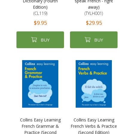
Dictionary (Fourth
speak French - right
Edition)
away)
(CL119)
(TYLH001)
$9.95
$29.95
BUY
BUY
Collins Easy Learning
Collins Easy Learning
French Grammar &
French Verbs & Practice
Practice (Second
(Second Edition)