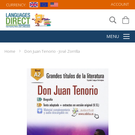
ACCOUNT
CURRENCY:
Home
Don Juan Tenorio - José Zorrilla
Skip
to
the
end
of
the
images
gallery