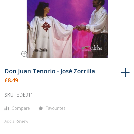
Skip
to
Don Juan Tenorio - José Zorrilla
the
£8.49
beginning
of
SKU
EDE011
the
images
Compare
Favourites
gallery
Add a Review