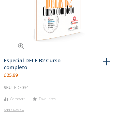
Skip
to
Especial DELE B2 Curso
the
completo
beginning
£25.99
of
the
SKU
EDE034
images
gallery
Compare
Favourites
Add a Review