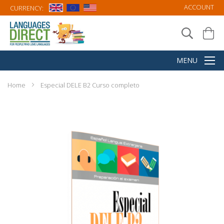
ACCOUNT
CURRENCY:
Home
Especial DELE B2 Curso completo
Skip
to
the
end
of
the
images
gallery