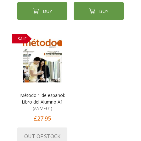
BUY
BUY
SALE
Método 1 de español:
Libro del Alumno A1
(ANME01)
£27.95
OUT OF STOCK