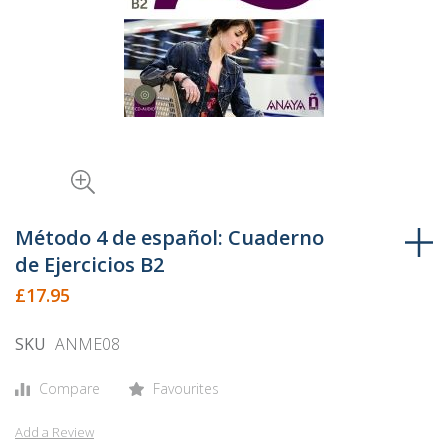
Skip
to
Método 4 de español: Cuaderno
the
de Ejercicios B2
beginning
£17.95
of
the
SKU
ANME08
images
gallery
Compare
Favourites
Add a Review