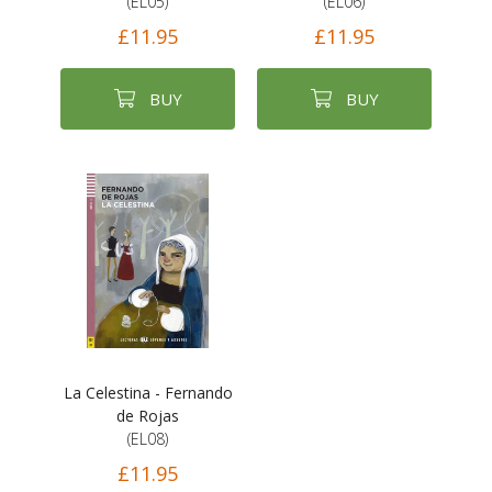
(EL05)
(EL06)
£11.95
£11.95
BUY
BUY
La Celestina - Fernando
de Rojas
(EL08)
£11.95