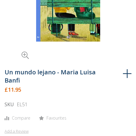
Skip
to
Un mundo lejano - Maria Luisa
the
Banfi
beginning
£11.95
of
the
SKU
EL51
images
gallery
Compare
Favourites
Add a Review