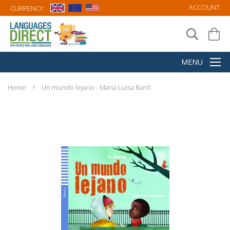
ACCOUNT
CURRENCY:
Home
Un mundo lejano - Maria Luisa Banfi
Skip
to
the
end
of
the
images
gallery