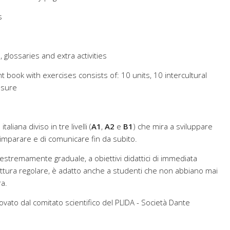
s
 glossaries and extra activities
t book with exercises consists of: 10 units, 10 intercultural
asure
taliana diviso in tre livelli (
A1
,
A2
e
B1
) che mira a sviluppare
i imparare e di comunicare fin da subito.
stremamente graduale, a obiettivi didattici di immediata
tura regolare, è adatto anche a studenti che non abbiano mai
a.
vato dal comitato scientifico del PLIDA - Società Dante