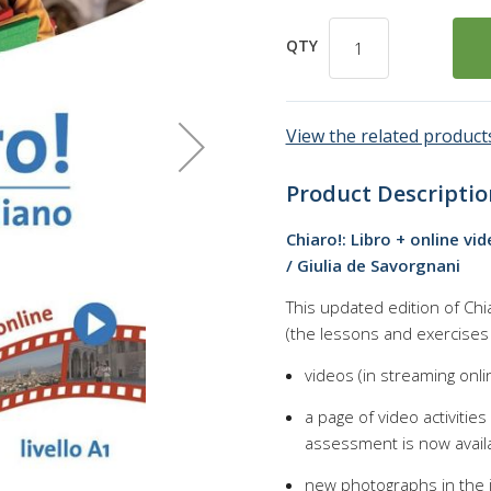
QTY
View the related products
Product Descriptio
Chiaro!: Libro + online v
/ Giulia de Savorgnani
This updated edition of Chi
(the lessons and exercise
videos (in streaming onli
a page of video activities
assessment is now availa
new photographs in the 