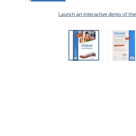
Launch an interactive demo of th
Skip
to
the
beginning
of
the
images
gallery