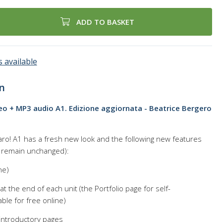
ADD TO BASKET
 available
n
ideo + MP3 audio A1. Edizione aggiornata - Beatrice Bergero
aro! A1 has a fresh new look and the following new features
s remain unchanged):
ne)
 at the end of each unit (the Portfolio page for self-
ble for free online)
introductory pages