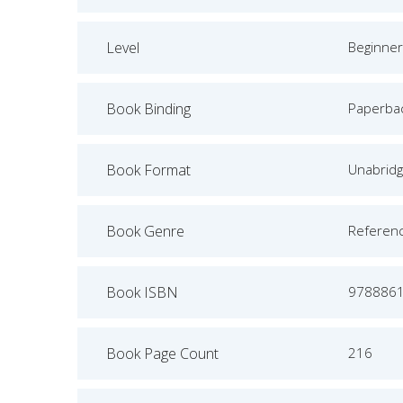
Level
Beginner
Book Binding
Paperba
Book Format
Unabrid
Book Genre
Referen
Book ISBN
978886
Book Page Count
216