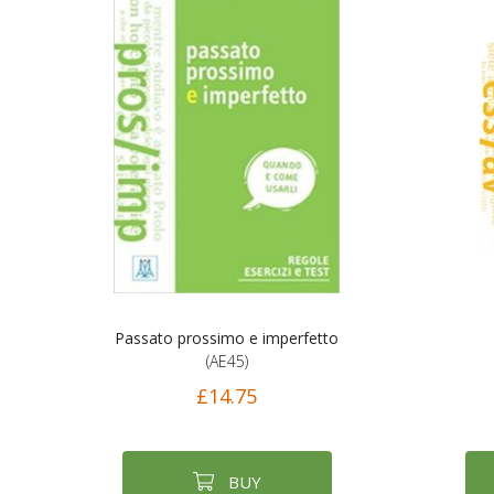
Passato prossimo e imperfetto
(AE45)
£14.75
BUY