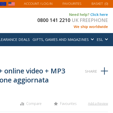
MY BASKET
ACCOUNT
/ LOG IN
FAVOURITES
BASKET
(
0
)
Need help?
Click here
0800 141 2210
UK FREEPHONE
We ship worldwide
LEARANCE DEALS
GIFTS, GAMES AND MAGAZINES
ESL
 + online video + MP3
ione aggiornata
Compare
Favourites
Add a Review