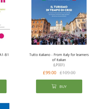
 A1-B1
Tutto italiano - From Italy for learners
of Italian
(LP001)
£99.00
£109.00
BUY