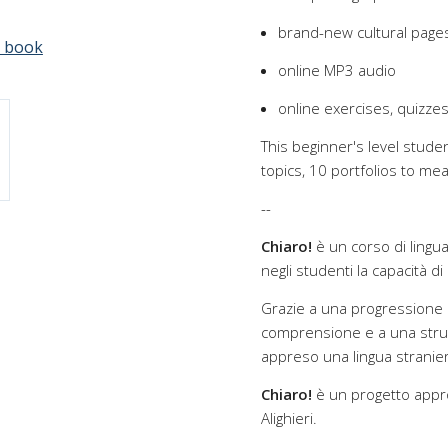
brand-new cultural page
e book
online MP3 audio
online exercises, quizzes,
This beginner's level studen
topics, 10 portfolios to me
--
Chiaro!
è un corso di lingua i
negli studenti la capacità d
Grazie a una progressione e
comprensione e a una strut
appreso una lingua stranier
Chiaro!
è un progetto appro
Alighieri.