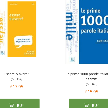
Essere o avere?
Le prime 1000 parole itali
(AE054)
esercizi
(AE043)
£17.95
£15.95
BUY
BUY