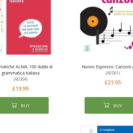
atiche ALMA: 100 dubbi di
Nuovo Espresso: Canzoni
grammatica italiana
(AE061)
(AE064)
£21.95
£19.99
BUY
BUY