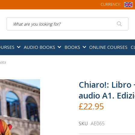
CURRENCY:
Search
OURSES
AUDIO BOOKS
BOOKS
ONLINE COURSES
C
nata
Chiaro!: Libro
audio A1. Ediz
£22.95
SKU
AE065