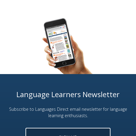
Language Learners Newsletter
Subscribe to Languages Direct email newsletter for language
learning enthusiasts.