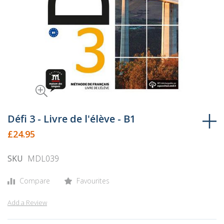
Skip
to
Défi 3 - Livre de l'élève - B1
the
£24.95
beginning
of
SKU
MDL039
the
images
Compare
Favourites
gallery
Add a Review