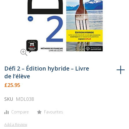
Skip
to
Défi 2 – Édition hybride – Livre
the
de l’élève
beginning
£25.95
of
the
SKU
MDL038
images
gallery
Compare
Favourites
Add a Review