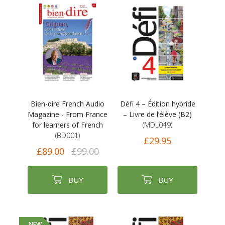
Bien-dire French Audio
Défi 4 – Édition hybride
Magazine - From France
– Livre de l’élève (B2)
for learners of French
(MDL049)
(BD001)
£29.95
£89.00
£99.00
BUY
BUY
NEW