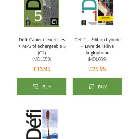
Défi: Cahier d'exercices
Défi 1 – Édition hybride
+ MP3 téléchargeable 5
– Livre de l’élève
(C1)
Anglophone
(MDL053)
(MDL059)
£13.95
£25.95
BUY
BUY