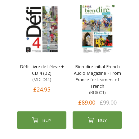
Défi: Livre de l'élève +
Bien-dire Initial French
CD 4 (B2)
Audio Magazine - From
(MDL044)
France for learners of
French
£24.95
(BDI001)
£89.00
£99.00
BUY
BUY