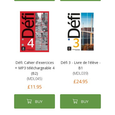
Défi: Cahier d'exercices
Défi 3 - Livre de l'élève -
+ MP3 téléchargeable 4
B1
(B2)
(MDL039)
(MDL045)
£24.95
£11.95
BUY
BUY