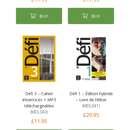
BUY
BUY
Défi 3 – Cahier
Défi 1 – Édition hybride
d’exercices + MP3
– Livre de l’élève
téléchargeables
(MDL041)
(MDL043)
£29.95
£11.95