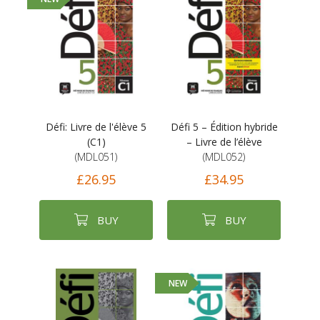
Défi: Livre de l'élève 5
Défi 5 – Édition hybride
(C1)
– Livre de l’élève
(MDL051)
(MDL052)
£26.95
£34.95
BUY
BUY
NEW