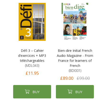
Défi 3 – Cahier
Bien-dire Initial French
d’exercices + MP3
Audio Magazine - From
téléchargeables
France for learners of
(MDL043)
French
(BDI001)
£11.95
£89.00
£99.00
BUY
BUY