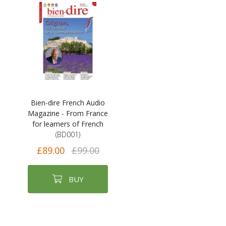
Bien-dire French Audio
Magazine - From France
for learners of French
(BD001)
£89.00
£99.00
BUY