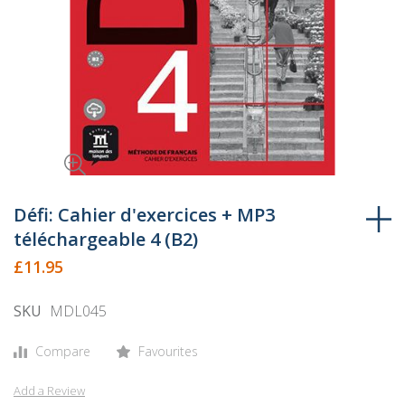
Skip
to
Défi: Cahier d'exercices + MP3
the
téléchargeable 4 (B2)
beginning
£11.95
of
the
SKU
MDL045
images
gallery
Compare
Favourites
Add a Review