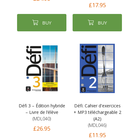
£17.95
BUY
BUY
Défi 3 – Édition hybride
Défi: Cahier d'exercices
– Livre de l’élève
+ MP3 téléchargeable 2
(MDL040)
(A2)
(MDL046)
£26.95
£11.95