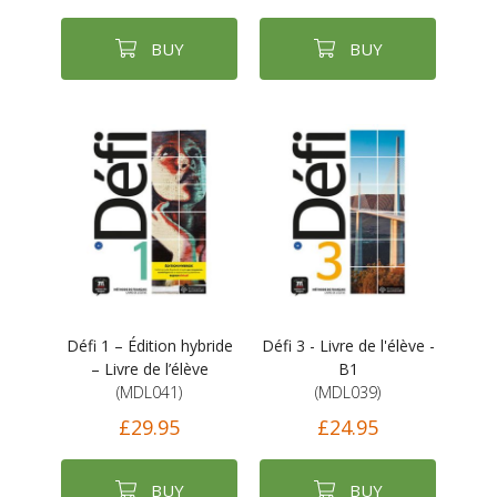
BUY
BUY
Défi 1 – Édition hybride
Défi 3 - Livre de l'élève -
– Livre de l’élève
B1
(MDL041)
(MDL039)
£29.95
£24.95
BUY
BUY