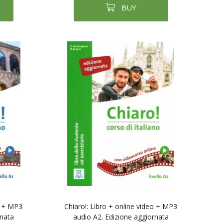
BUY
o + MP3
Chiaro!: Libro + online video + MP3
rnata
audio A2. Edizione aggiornata