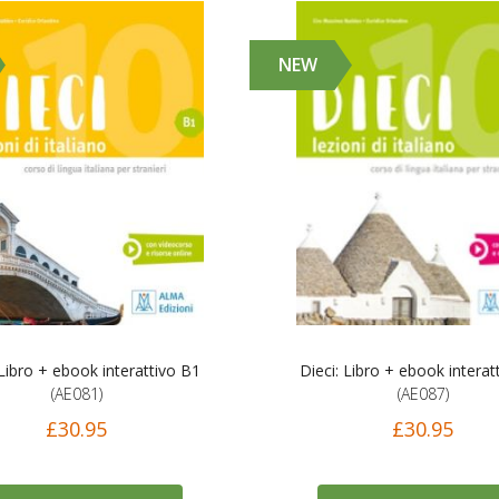
NEW
 Libro + ebook interattivo B1
Dieci: Libro + ebook interat
(AE081)
(AE087)
£30.95
£30.95