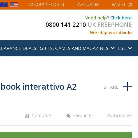
MY BASKET
ACCOUNT
/ LOG IN
FAVOURITES
BASKET
(
0
)
Need help?
Click here
0800 141 2210
UK FREEPHONE
We ship worldwide
LEARANCE DEALS
GIFTS, GAMES AND MAGAZINES
ESL
ebook interattivo A2
Compare
Favourites
Add a Review