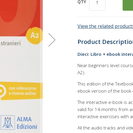
QTY
View the related products
Product Descriptio
Dieci: Libro + ebook inte
Near beginners level cours
A2).
This edition of the Textbook
ebook version of the book 
The interactive e-book is ac
valid for 14-months from ac
interactive exercises with a
All the audio tracks and vi