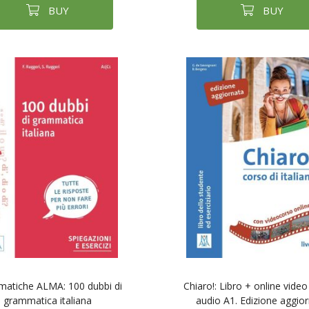
BUY
BUY
atiche ALMA: 100 dubbi di
Chiaro!: Libro + online vide
grammatica italiana
audio A1. Edizione aggio