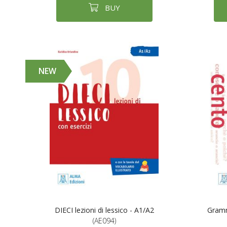
BUY
NEW
DIECI lezioni di lessico - A1/A2
Gramm
(AE094)