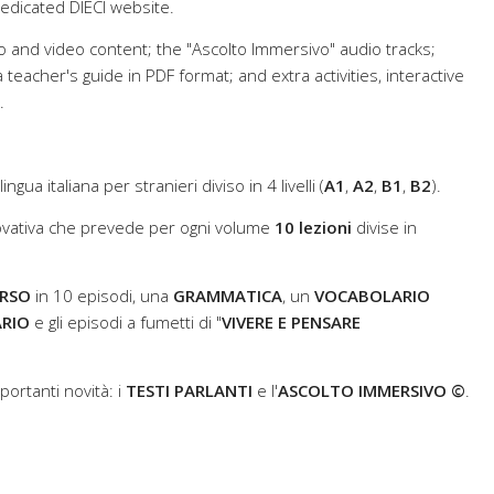
edicated DIECI website.
 and video content; the "Ascolto Immersivo" audio tracks;
teacher's guide in PDF format; and extra activities, interactive
.
 lingua italiana per stranieri diviso in 4 livelli (
A1
,
A2
,
B1
,
B2
).
ovativa che prevede per ogni volume
10 lezioni
divise in
RSO
in 10 episodi, una
GRAMMATICA
, un
VOCABOLARIO
ARIO
e gli episodi a fumetti di "
VIVERE E PENSARE
ortanti novità: i
TESTI PARLANTI
e l'
ASCOLTO IMMERSIVO ©
.