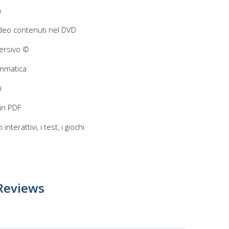
n
video contenuti nel DVD
mersivo ©
ammatica
i
 in PDF
 interattivi, i test, i giochi
Reviews