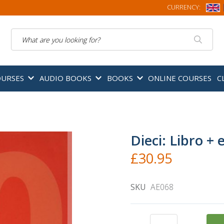
CURRENCY:
Search
OURSES
AUDIO BOOKS
BOOKS
ONLINE COURSES
C
Dieci: Libro + 
£30.95
SKU
AE068