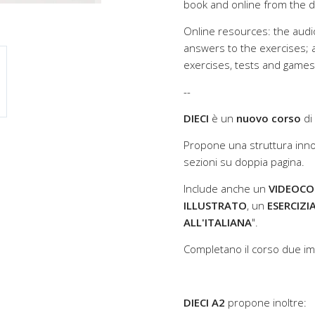
book and online from the d
Online resources: the audio
answers to the exercises; a 
exercises, tests and games
--
DIECI
è un
nuovo corso
di
Propone una struttura inn
sezioni su doppia pagina.
Include anche un
VIDEOCO
ILLUSTRATO
, un
ESERCIZI
ALL'ITALIANA
".
Completano il corso due imp
DIECI A2
propone inoltre: