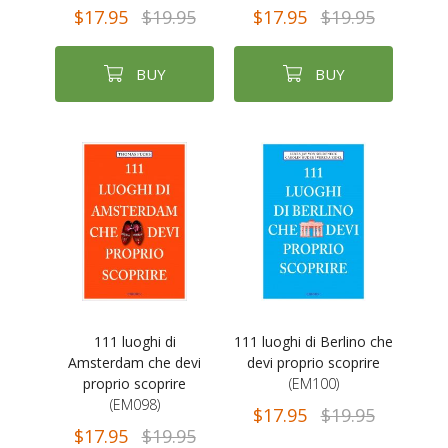
$17.95
$19.95
$17.95
$19.95
BUY
BUY
111 luoghi di
111 luoghi di Berlino che
Amsterdam che devi
devi proprio scoprire
proprio scoprire
(EM100)
(EM098)
$17.95
$19.95
$17.95
$19.95