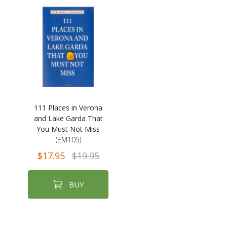
111 Places in Verona
and Lake Garda That
You Must Not Miss
(EM105)
$17.95
$19.95
BUY