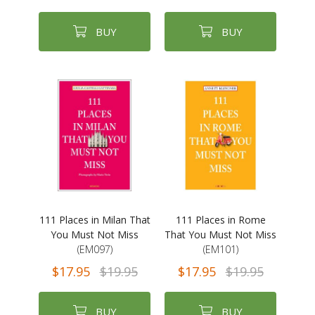
BUY
BUY
111 Places in Milan That
111 Places in Rome
You Must Not Miss
That You Must Not Miss
(EM097)
(EM101)
$17.95
$19.95
$17.95
$19.95
BUY
BUY