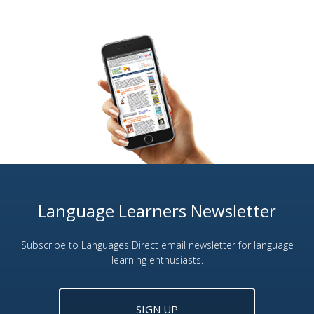
Language Learners Newsletter
Subscribe to Languages Direct email newsletter for language
learning enthusiasts.
SIGN UP