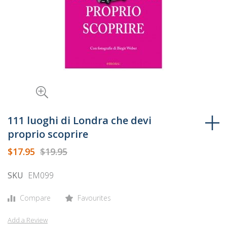
Skip
to
111 luoghi di Londra che devi
the
proprio scoprire
beginning
$17.95
$19.95
of
the
SKU
EM099
images
gallery
Compare
Favourites
Add a Review