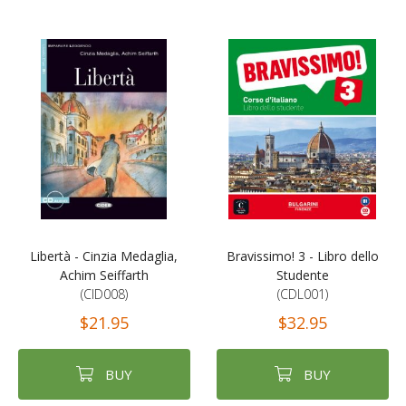
Libertà - Cinzia Medaglia,
Bravissimo! 3 - Libro dello
Achim Seiffarth
Studente
(CID008)
(CDL001)
$21.95
$32.95
BUY
BUY