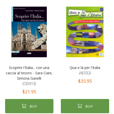
Scoprire l'Italia... con una
Qua e là per l'Italia
caccia al tesoro - Sara Ciani,
(AE032)
Simona Gavelli
$35.95
(CID013)
$21.95
BUY
BUY