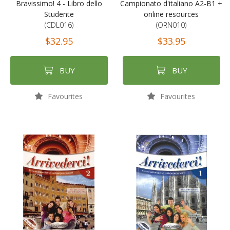
Bravissimo! 4 - Libro dello
Campionato d'italiano A2-B1 +
Studente
online resources
(CDL016)
(ORN010)
$32.95
$33.95
BUY
BUY
Favourites
Favourites