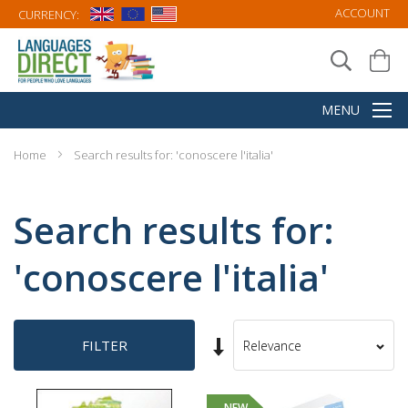
ACCOUNT
CURRENCY:
Home
Search results for: 'conoscere l'italia'
Search results for:
'conoscere l'italia'
Set
FILTER
Sort
Ascending
By
Direction
NEW