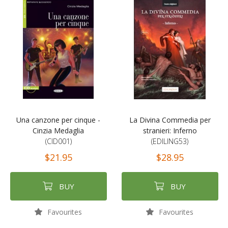
Una canzone per cinque -
La Divina Commedia per
Cinzia Medaglia
stranieri: Inferno
(CID001)
(EDILING53)
$21.95
$28.95
BUY
BUY
Favourites
Favourites