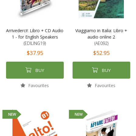
Arrivederci!: Libro + CD Audio
Viaggiamo in Italia: Libro +
1 - for English Speakers
audio online 2
(EDILING19)
(AE092)
$37.95
$52.95
BUY
BUY
Favourites
Favourites
NEW
NEW