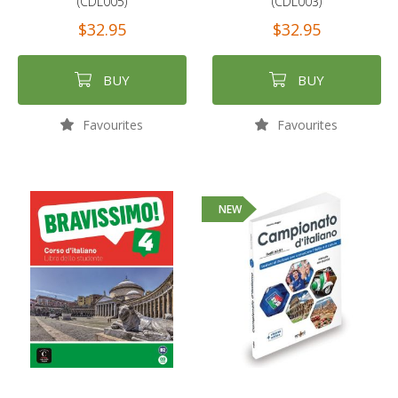
(CDL005)
(CDL003)
$32.95
$32.95
BUY
BUY
Favourites
Favourites
NEW