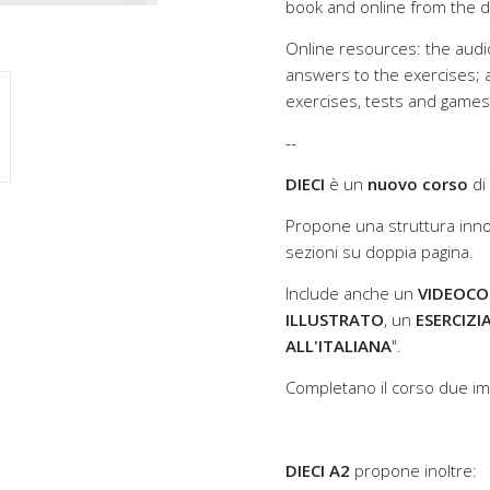
book and online from the d
Online resources: the audio
answers to the exercises; a 
exercises, tests and games
--
DIECI
è un
nuovo corso
di
Propone una struttura inn
sezioni su doppia pagina.
Include anche un
VIDEOCO
ILLUSTRATO
, un
ESERCIZI
ALL'ITALIANA
".
Completano il corso due imp
DIECI A2
propone inoltre: