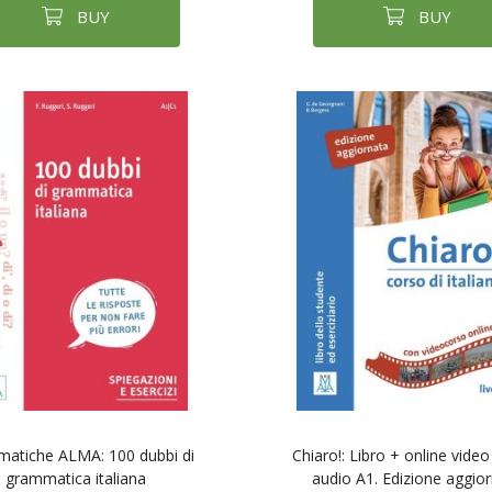
BUY
BUY
atiche ALMA: 100 dubbi di
Chiaro!: Libro + online vide
grammatica italiana
audio A1. Edizione aggio