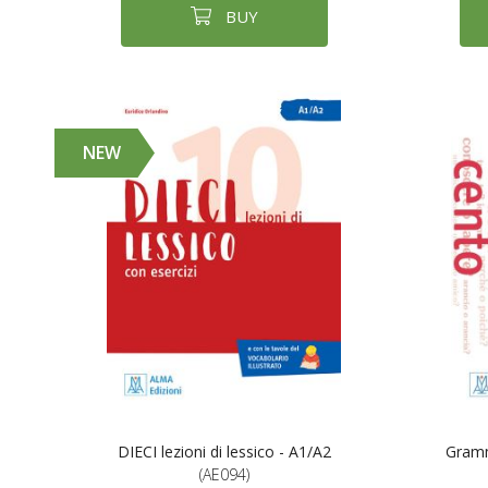
BUY
NEW
DIECI lezioni di lessico - A1/A2
Gramm
(AE094)