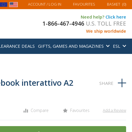
MY BASKET
ACCOUNT
/ LOG IN
FAVOURITES
BASKET
(
0
)
Need help?
Click here
1-866-467-4946
U.S. TOLL FREE
We ship worldwide
LEARANCE DEALS
GIFTS, GAMES AND MAGAZINES
ESL
ebook interattivo A2
Compare
Favourites
Add a Review