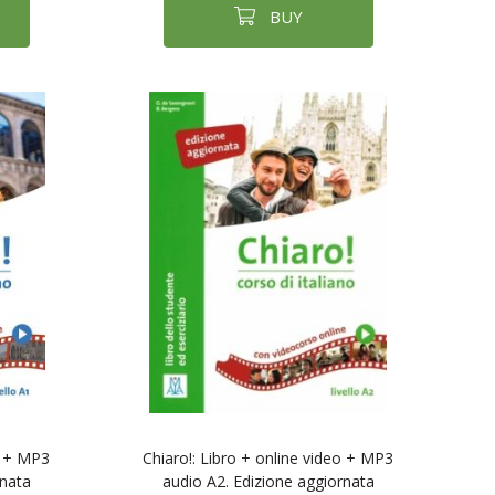
BUY
o + MP3
Chiaro!: Libro + online video + MP3
rnata
audio A2. Edizione aggiornata