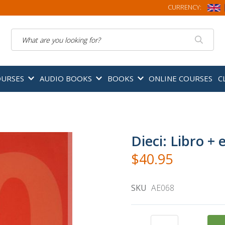
CURRENCY:
Search
OURSES
AUDIO BOOKS
BOOKS
ONLINE COURSES
C
Dieci: Libro + 
$40.95
SKU
AE068