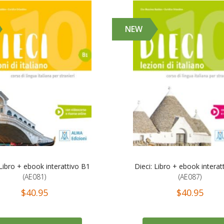
NEW
 Libro + ebook interattivo B1
Dieci: Libro + ebook interat
(AE081)
(AE087)
$40.95
$40.95