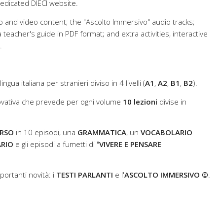
edicated DIECI website.
 and video content; the "Ascolto Immersivo" audio tracks;
teacher's guide in PDF format; and extra activities, interactive
.
 lingua italiana per stranieri diviso in 4 livelli (
A1
,
A2
,
B1
,
B2
).
ovativa che prevede per ogni volume
10 lezioni
divise in
RSO
in 10 episodi, una
GRAMMATICA
, un
VOCABOLARIO
ARIO
e gli episodi a fumetti di "
VIVERE E PENSARE
ortanti novità: i
TESTI PARLANTI
e l'
ASCOLTO IMMERSIVO ©
.