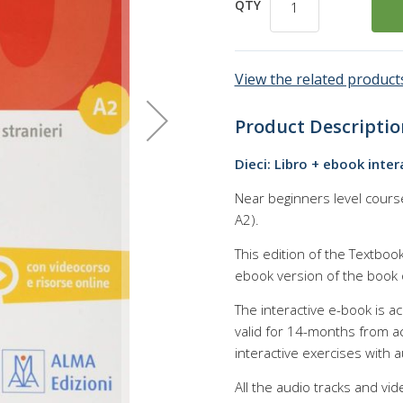
QTY
View the related products
Product Descriptio
Dieci: Libro + ebook inte
Near beginners level cours
A2).
This edition of the Textbook
ebook version of the book 
The interactive e-book is ac
valid for 14-months from ac
interactive exercises with a
All the audio tracks and vi