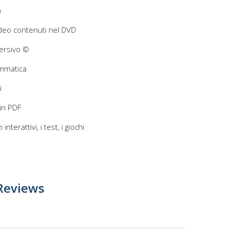
n
video contenuti nel DVD
mersivo ©
ammatica
i
 in PDF
 interattivi, i test, i giochi
Reviews