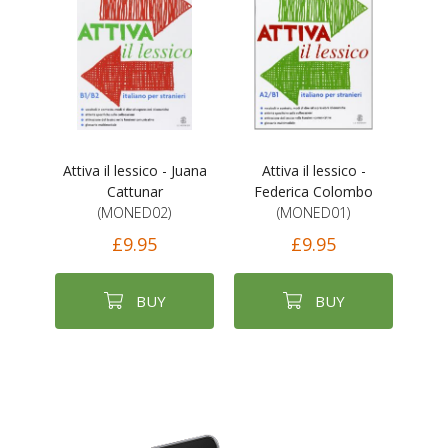
Attiva il lessico - Juana
Attiva il lessico -
Cattunar
Federica Colombo
(MONED02)
(MONED01)
£9.95
£9.95
BUY
BUY