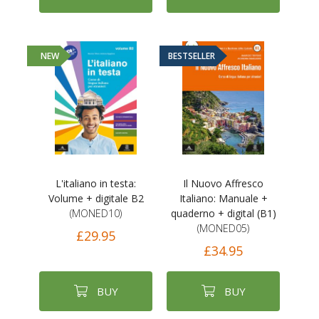
NEW
BESTSELLER
L'italiano in testa:
Il Nuovo Affresco
Volume + digitale B2
Italiano: Manuale +
(MONED10)
quaderno + digital (B1)
(MONED05)
£29.95
£34.95
BUY
BUY