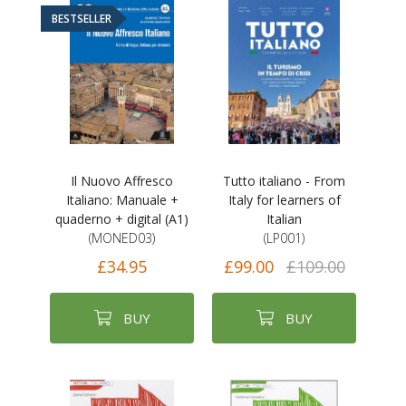
BESTSELLER
Il Nuovo Affresco
Tutto italiano - From
Italiano: Manuale +
Italy for learners of
quaderno + digital (A1)
Italian
(MONED03)
(LP001)
£34.95
£99.00
£109.00
BUY
BUY