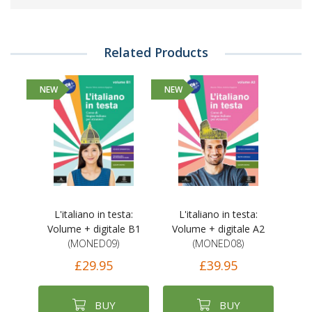
Related Products
NEW
NEW
L'italiano in testa:
L'italiano in testa:
Volume + digitale B1
Volume + digitale A2
(MONED09)
(MONED08)
£29.95
£39.95
BUY
BUY