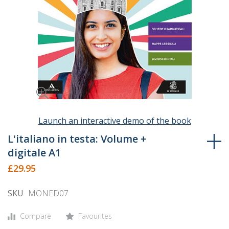
Launch an interactive demo of the book
Skip
to
L'italiano in testa: Volume +
the
digitale A1
beginning
£29.95
of
the
SKU
MONED07
images
gallery
Compare
Favourites