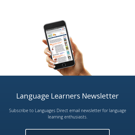
Language Learners Newsletter
Subscribe to Languages Direct email newsletter for language
learning enthusiasts.