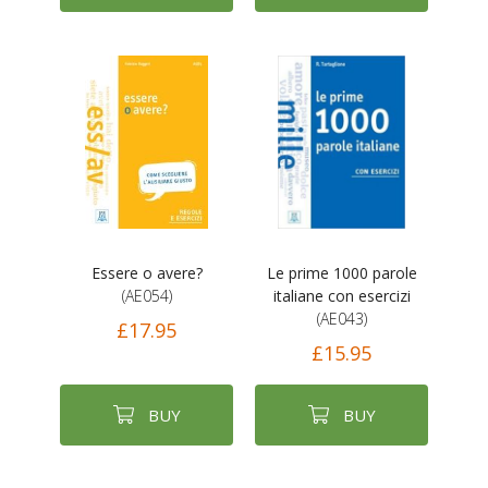
Essere o avere?
Le prime 1000 parole
(AE054)
italiane con esercizi
(AE043)
£17.95
£15.95
BUY
BUY