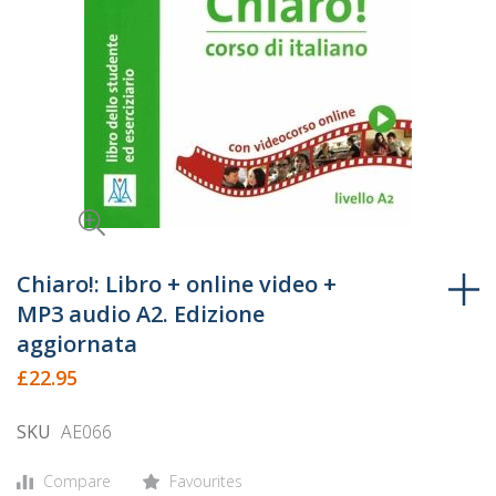
Skip
to
Chiaro!: Libro + online video +
the
MP3 audio A2. Edizione
beginning
aggiornata
of
£22.95
the
images
SKU
AE066
gallery
Compare
Favourites