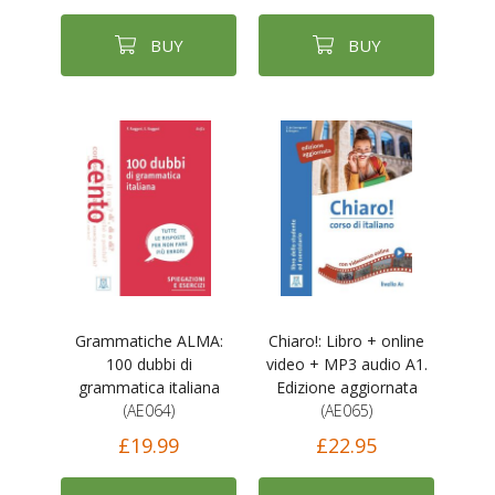
BUY
BUY
Grammatiche ALMA:
Chiaro!: Libro + online
100 dubbi di
video + MP3 audio A1.
grammatica italiana
Edizione aggiornata
(AE064)
(AE065)
£19.99
£22.95