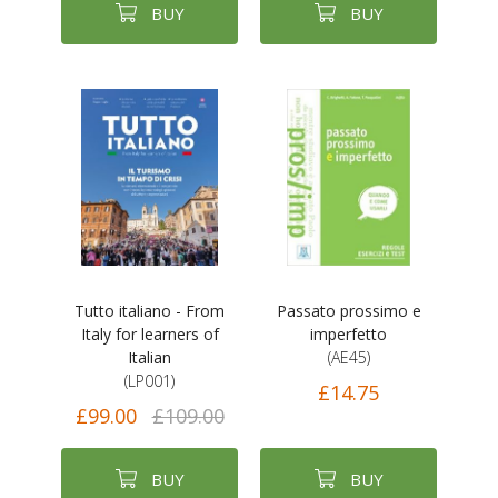
BUY
BUY
Tutto italiano - From
Passato prossimo e
Italy for learners of
imperfetto
Italian
(AE45)
(LP001)
£14.75
£99.00
£109.00
BUY
BUY