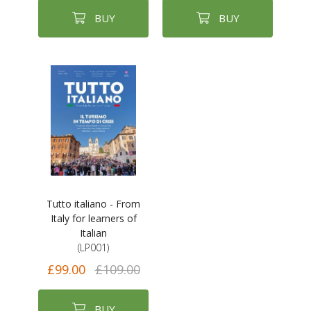
BUY
BUY
Tutto italiano - From
Italy for learners of
Italian
(LP001)
£99.00
£109.00
BUY