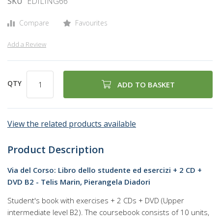
SKU
EDILING66
gallery
Compare
Favourites
Add a Review
QTY
ADD TO BASKET
View the related products available
Product Description
Via del Corso: Libro dello studente ed esercizi + 2 CD +
DVD B2 - Telis Marin, Pierangela Diadori
Student's book with exercises + 2 CDs + DVD (Upper
intermediate level B2). The coursebook consists of 10 units,