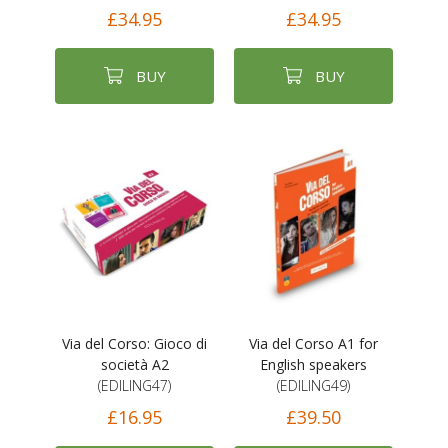
£34.95
£34.95
BUY
BUY
Via del Corso: Gioco di
Via del Corso A1 for
società A2
English speakers
(EDILING47)
(EDILING49)
£16.95
£39.50